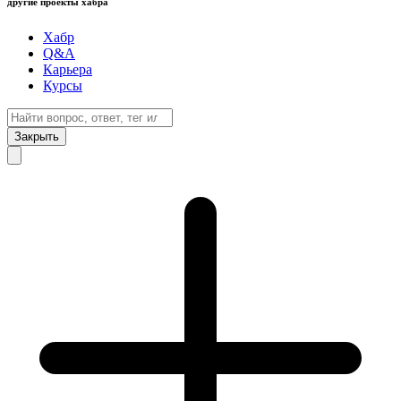
другие проекты хабра
Хабр
Q&A
Карьера
Курсы
Закрыть