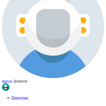
juisyzy
@juisyzy
Принтеры