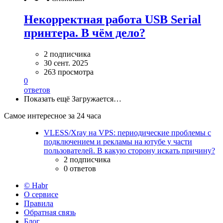
Некорректная работа USB Serial
принтера. В чём дело?
2 подписчика
30 сент. 2025
263 просмотра
0
ответов
Показать ещё
Загружается…
Самое интересное за 24 часа
VLESS/Xray на VPS: периодические проблемы с
подключением и рекламы на ютубе у части
пользователей. В какую сторону искать причину?
2 подписчика
0 ответов
© Habr
О сервисе
Правила
Обратная связь
Блог