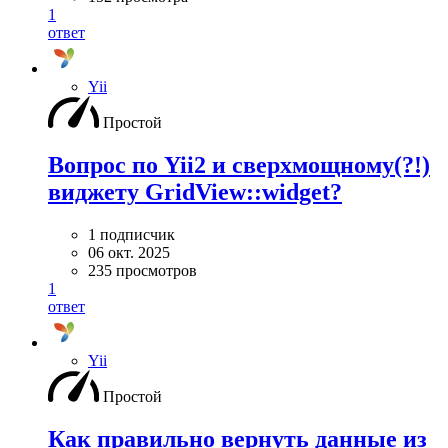
1
ответ
Yii
Простой
Вопрос по Yii2 и сверхмощному(?!)
виджету GridView::widget?
1 подписчик
06 окт. 2025
235 просмотров
1
ответ
Yii
Простой
Как правильно вернуть данные из