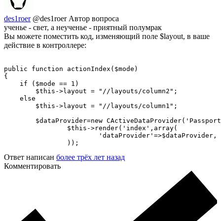
des1roer
@des1roer
Автор вопроса
ученье - свет, а неученье - приятный полумрак
Вы можете поместить код, изменяющий поле $layout, в ваше
действие в контроллере:
public function actionIndex($mode)

{

    if ($mode == 1)

        $this->layout = "//layouts/column2";

    else

        $this->layout = "//layouts/column1";

        $dataProvider=new CActiveDataProvider('Passport
		$this->render('index',array(

			'dataProvider'=>$dataProvider,

		));
Ответ написан
более трёх лет назад
Комментировать