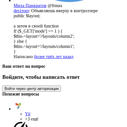
Миха Панкратов
@frmax
des1roer
: Объявляешь вверху в контроллере
public $layout;
а затем в своей function
If ($_GET['mode'] == 1 ) {
$this->layout='//layouts/column2';
} else {
$this->layout='//layouts/column1';
}
Написано
более трёх лет назад
Ваш ответ на вопрос
Войдите, чтобы написать ответ
Войти через центр авторизации
Похожие вопросы
Yii
+3 ещё