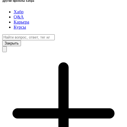
другие проекты хабра
Хабр
Q&A
Карьера
Курсы
Закрыть