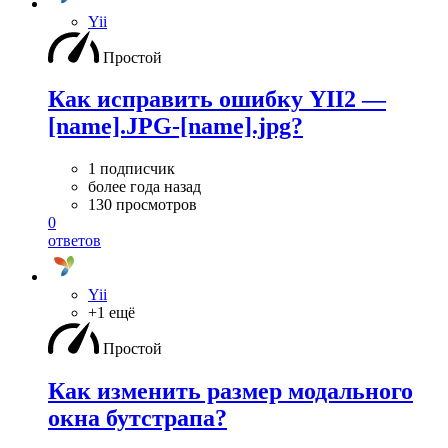
Yii
Простой
Как исправить ошибку YII2 —
[name].JPG-[name].jpg?
1 подписчик
более года назад
130 просмотров
0
ответов
Yii
+1 ещё
Простой
Как изменить размер модального
окна бутстрапа?