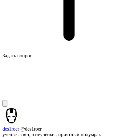
Задать вопрос
des1roer
@des1roer
ученье - свет, а неученье - приятный полумрак