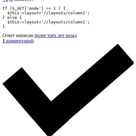
If ($_GET['mode'] == 1 ) {

  $this->layout='//layouts/column2';

} else {

  $this->layout='//layouts/column1'; 

}
Ответ написан
более трёх лет назад
1
комментарий