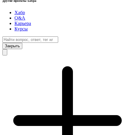
другие проекты хабра
Хабр
Q&A
Карьера
Курсы
Закрыть