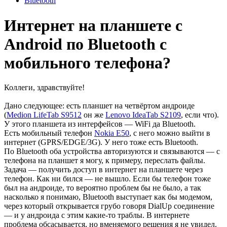
Bluetooth
Интернет на планшете с
Android по Bluetooth с
мобильного телефона?
Коллеги, здравствуйте!
Дано следующее: есть планшет на четвёртом андроиде
(
Medion LifeTab S9512
он же
Lenovo IdeaTab S2109
, если что).
У этого планшета из интерфейсов — WiFi да Bluetooth.
Есть мобильный телефон
Nokia E50
, с него можно выйти в
интернет (GPRS/EDGE/3G). У него тоже есть Bluetooth.
По Bluetooth оба устройства авторизуются и связываются — с
телефона на планшет я могу, к примеру, переслать файлы.
Задача — получить доступ в интернет на планшете через
телефон. Как ни бился — не вышло. Если бы телефон тоже
был на андроиде, то вероятно проблем бы не было, а так
насколько я понимаю, Bluetooth выступает как бы модемом,
через который открывается грубо говоря DialUp соединение
— и у андроида с этим какие-то траблы. В интернете
проблема обсасывается, но вменяемого решения я не увидел.