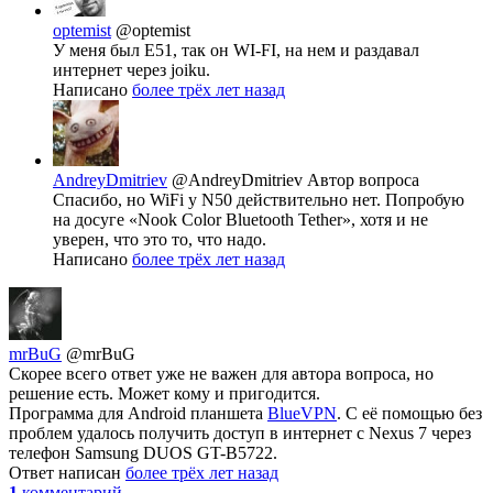
optemist
@optemist
У меня был E51, так он WI-FI, на нем и раздавал
интернет через joiku.
Написано
более трёх лет назад
AndreyDmitriev
@AndreyDmitriev
Автор вопроса
Спасибо, но WiFi у N50 действительно нет. Попробую
на досуге «Nook Color Bluetooth Tether», хотя и не
уверен, что это то, что надо.
Написано
более трёх лет назад
mrBuG
@mrBuG
Скорее всего ответ уже не важен для автора вопроса, но
решение есть. Может кому и пригодится.
Программа для Android планшета
BlueVPN
. С её помощью без
проблем удалось получить доступ в интернет с Nexus 7 через
телефон Samsung DUOS GT-B5722.
Ответ написан
более трёх лет назад
1
комментарий