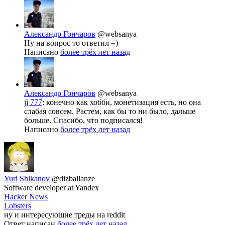
Александр Гончаров
@websanya
Ну на вопрос то ответил =)
Написано
более трёх лет назад
Александр Гончаров
@websanya
jj 777
: конечно как хобби, монетизация есть, но она
слабая совсем. Растем, как бы то ни было, дальше
больше. Спасибо, что подписался!
Написано
более трёх лет назад
Yuri Shikanov
@dizballanze
Software developer at Yandex
Hacker News
Lobsters
ну и интересующие треды на reddit
Ответ написан
более трёх лет назад