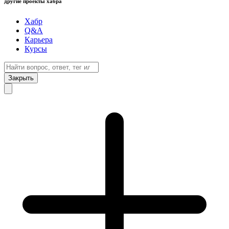
другие проекты хабра
Хабр
Q&A
Карьера
Курсы
Закрыть