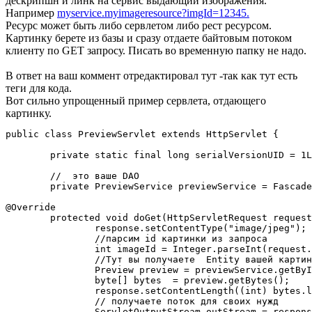
дескрипшн и линк на сервис выдающий изображения.
Например
myservice.myimageresource?imgId=12345.
Ресурс может быть либо сервлетом либо рест ресурсом.
Картинку берете из базы и сразу отдаете байтовым потоком
клиенту по GET запросу. Писать во временную папку не надо.
В ответ на ваш коммент отредактировал тут -так как тут есть
теги для кода.
Вот сильно упрощенный пример сервлета, отдающего
картинку.
public class PreviewServlet extends HttpServlet {

	private static final long serialVersionUID = 1L;

	//  это ваше DAO

	private PreviewService previewService = Fascade.getPreviewService();

@Override

	protected void doGet(HttpServletRequest request, HttpServletResponse response) throws ServletException, IOException {

		response.setContentType("image/jpeg");

		//парсим id картинки из запроса

		int imageId = Integer.parseInt(request.getParameter("id"));

		//Тут вы получаете  Entity вашей картинки, одно из полей у которого является массивом байт

		Preview preview = previewService.getByImageId(imageId);

		byte[] bytes  = preview.getBytes();

		response.setContentLength((int) bytes.length);		

		// получаете поток для своих нужд

		ServletOutputStream outStream = response.getOutputStream();
