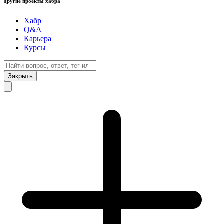
другие проекты хабра
Хабр
Q&A
Карьера
Курсы
Закрыть