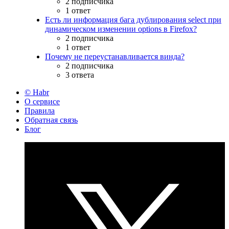
2 подписчика
1 ответ
Есть ли информация бага дублирования select при
динамическом изменении options в Firefox?
2 подписчика
1 ответ
Почему не переустанавливается винда?
2 подписчика
3 ответа
© Habr
О сервисе
Правила
Обратная связь
Блог