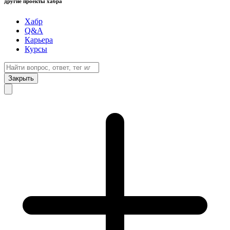
другие проекты хабра
Хабр
Q&A
Карьера
Курсы
Закрыть