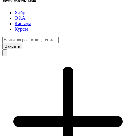
другие проекты хабра
Хабр
Q&A
Карьера
Курсы
Закрыть