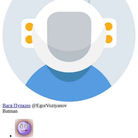
Вася Пупкин
@EgorVoziyanov
Batman