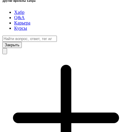
другие проекты хабра
Хабр
Q&A
Карьера
Курсы
Закрыть