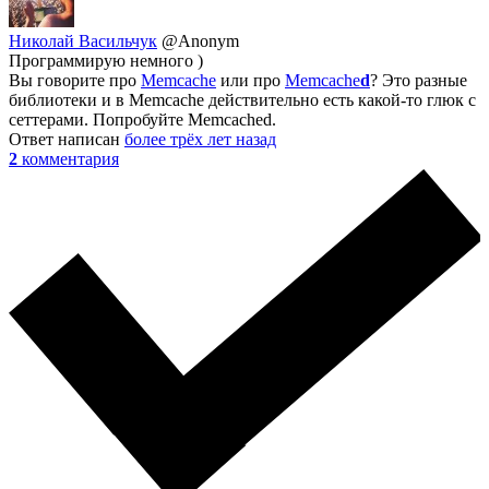
Николай Васильчук
@Anonym
Программирую немного )
Вы говорите про
Memcache
или про
Memcache
d
? Это разные
библиотеки и в Memcache действительно есть какой-то глюк с
сеттерами. Попробуйте Memcached.
Ответ написан
более трёх лет назад
2
комментария