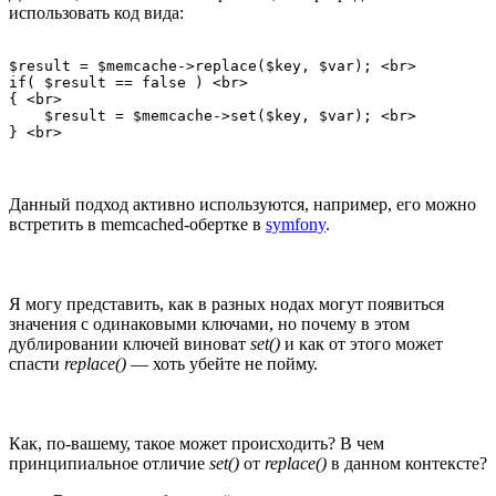
использовать код вида:
$result = $memcache->replace($key, $var); <br>

if( $result == false ) <br>

{ <br>

    $result = $memcache->set($key, $var); <br>

} <br>
Данный подход активно используются, например, его можно
встретить в memcached-обертке в
symfony
.
Я могу представить, как в разных нодах могут появиться
значения с одинаковыми ключами, но почему в этом
дублировании ключей виноват
set()
и как от этого может
спасти
replace()
— хоть убейте не пойму.
Как, по-вашему, такое может происходить? В чем
принципиальное отличие
set()
от
replace()
в данном контексте?