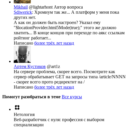
Mikhail
@lightarhont
Автор вопроса
Sdiwerick
: Хромиум так же... А платформ у меня пока
других нет.
А как он должен быть настроен? Указал ему
"$locationProvider.html5Mode(true);" этого же должно
хватить... В конце концов при переходе по аякс ссылкам
ройтинг работает...
Написано
более трёх лет назад
Артем Кустиков
@art1z
На сервере проблема, скорее всего. Посмотрите как
сервер обрабатывает GET на запросы типа /article/NNNN
- скорее всего прото редиректит на /
Написано
более трёх лет назад
Помогут разобраться в теме
Все курсы
Нетология
Веб-разработчик с нуля: профессия с выбором
специализации