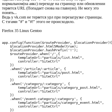
нормальном(на аякс) переходе на страницу или обновлении
теряется URL (Попадает снова на главную). Не могу это
понять...
Ведь у vk.com не теряется урл при перезагрузке страницы.
С тэгами "#" и "#!" этого не происходило.
Firefox 35 Linux Gentoo
app.config(function($routeProvider, $locationProvider){

    $locationProvider.html5Mode(true);

    $locationProvider.hashPrefix('!');

    $routeProvider.when('/',{

        templateUrl:"partials/list.html",

        controller:"SiteCtrl"

    })

    .when('/article/:article', {

        templateUrl:"partials/post.html",

        controller:"SiteCtrl"

    })

    .when('/category/:category', {

        templateUrl:"partials/category_post.html",

        controller:"SiteCtrl"

    })

    .when('/event-category/:category', {

        templateUrl:"partials/category_event.html",

        controller:"SiteCtrl"

    })
