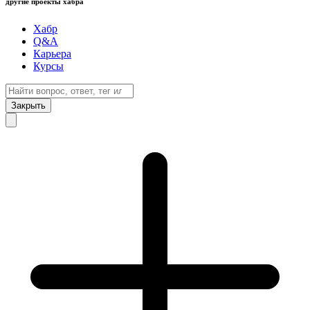
другие проекты хабра
Хабр
Q&A
Карьера
Курсы
Закрыть