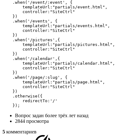
    .when('/event/:event', {

        templateUrl:"partials/event.html",

        controller:"SiteCtrl"

    })

    .when('/events', {

        templateUrl:"partials/events.html",

        controller:"SiteCtrl"

    })

    .when('/pictures',{

        templateUrl:"partials/pictures.html",

        controller:"SiteCtrl"

    })

    .when('/calendar',{

        templateUrl:"partials/calendar.html",

        controller:"SiteCtrl"

    })

    .when('/page/:slug', {

        templateUrl:"partials/page.html",

        controller:"SiteCtrl"

    })

    .otherwise({

        redirectTo:'/'

    });
Вопрос задан
более трёх лет назад
2844 просмотра
5
комментариев