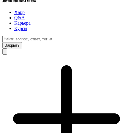
другие проекты хабра
Хабр
Q&A
Карьера
Курсы
Закрыть