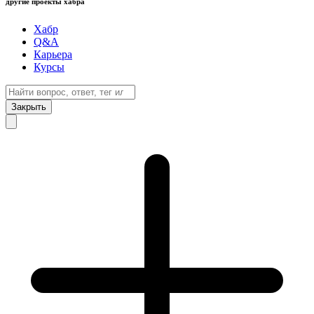
другие проекты хабра
Хабр
Q&A
Карьера
Курсы
Закрыть