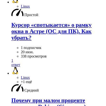
Linux
Простой
Курсор «спотыкается» о рамку
окна в Астре (ОС для ПК). Как
убрать?
1 подписчик
20 июн.
338 просмотров
1
ответ
Linux
+1 ещё
Средний
Почему при малом проценте