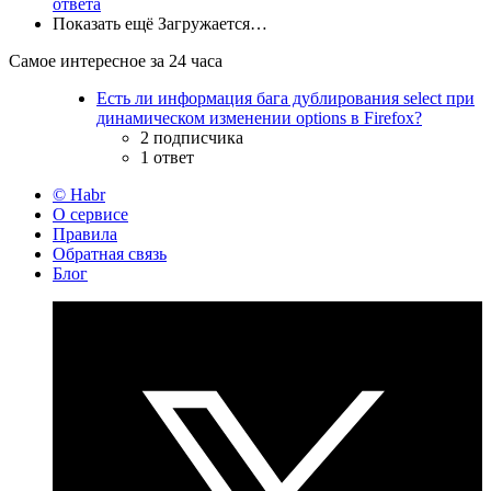
ответа
Показать ещё
Загружается…
Самое интересное за 24 часа
Есть ли информация бага дублирования select при
динамическом изменении options в Firefox?
2 подписчика
1 ответ
© Habr
О сервисе
Правила
Обратная связь
Блог