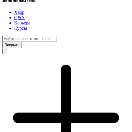
другие проекты хабра
Хабр
Q&A
Карьера
Курсы
Закрыть