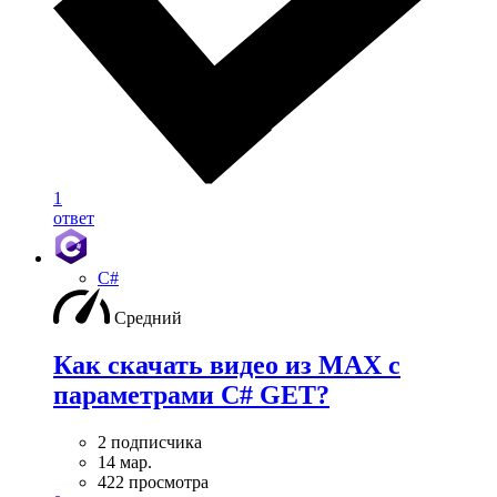
1
ответ
C#
Средний
Как скачать видео из MAX с
параметрами C# GET?
2 подписчика
14 мар.
422 просмотра