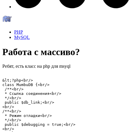
PHP
MySQL
Работа с массиво?
Ребят, есть класс на php для msyql
&lt;?php<br/>

class MumbuDB {<br/>

 /**<br/>

 * Ссылка соединения<br/>

 */<br/>

 public $db_link;<br/>

<br/>

/**<br/>

 * Режим отладки<br/>

 */<br/>

 public $debugging = true;<br/>

<br/>
