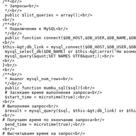
/**<br/>

 * Запросы<br/>

 */<br/>

 public $list_queries = array();<br/>

<br/>

/**<br/>

 * Подключение к MySQL<br/>

 */<br/>

 public function connect($DB_HOST,$DB_USER,$DB_NAME,$DB
<br/>

$this-&gt;db_link = mysql_connect($DB_HOST,$DB_USER,$DB
 mysql_select_db($DB_NAME) or $this-&gt;error('Не возмо
 mysql_query(&quot;SET NAMES UTF8&quot;);<br/>

<br/>

}<br/>

<br/>

/**<br/>

 * Аналог mysql_num_rows<br/>

 */<br/>

 public function mumbu_sql($sql){<br/>

 # Засекаем время выполнения запроса<br/>

 $start_time = microtime(true);<br/>

<br/>

# Выполняем запрос<br/>

 $result = mysql_query($sql, $this-&gt;db_link) or $thi
<br/>

# Получаем время по окончанию запроса<br/>

 $end_time = microtime(true);<br/>

<br/>

# Высчитываем время на запрос<br/>
