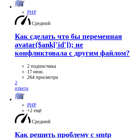
PHP
Средний
Как сделать что бы переменная
avatar($ank['id']); не
конфликтовала с другим файлом?
2 подписчика
17 июн.
264 просмотра
2
ответа
PHP
+2 ещё
Средний
Как решить проблему с smtp