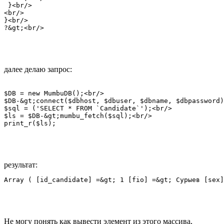
 }<br/>

<br/>

}<br/>

?&gt;<br/>
далее делаю запрос:
$DB = new MumbuDB();<br/>

$DB-&gt;connect($dbhost, $dbuser, $dbname, $dbpassword)
$sql = ('SELECT * FROM `Candidate`');<br/>

$ls = $DB-&gt;mumbu_fetch($sql);<br/>

print_r($ls);
результат:
Array ( [id_candidate] =&gt; 1 [fio] =&gt; Сурыев [sex]
Не могу понять как вывести элемент из этого массива,