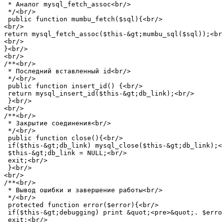
 * Аналог mysql_fetch_assoc<br/>

 */<br/>

 public function mumbu_fetch($sql){<br/>

<br/>

return mysql_fetch_assoc($this-&gt;mumbu_sql($sql));<br
<br/>

}<br/>

<br/>

/**<br/>

 * Последний вставленный id<br/>

 */<br/>

 public function insert_id() {<br/>

 return mysql_insert_id($this-&gt;db_link);<br/>

 }<br/>

<br/>

/**<br/>

 * Закрытие соединения<br/>

 */<br/>

 public function close(){<br/>

 if($this-&gt;db_link) mysql_close($this-&gt;db_link);<
 $this-&gt;db_link = NULL;<br/>

 exit;<br/>

 }<br/>

<br/>

/**<br/>

 * Вывод ошибки и завершение работы<br/>

 */<br/>

 protected function error($error){<br/>

 if($this-&gt;debugging) print &quot;<pre>&quot;. $erro
 exit;<br/>
