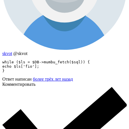
skvot
@skvot
while ($ls = $DB->mumbu_fetch($sql)) {

echo $ls['fio'];

Ответ написан
более трёх лет назад
Комментировать