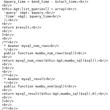
 $query_time = $end_time - $start_time;<br/>

<br/>

$this-&gt;list_queries[] = array(<br/>

 'query' =&gt; $query,<br/>

 'time' =&gt; $query_time<br/>

 );<br/>

<br/>

return $result;<br/>

<br/>

}<br/>

<br/>

/**<br/>

 * Аналог mysql_num_rows<br/>

 */<br/>

 public function mumbu_num_rows($sql){<br/>

<br/>

return mysql_num_rows($this-&gt;mumbu_sql($sql));<br/>

<br/>

}<br/>

<br/>

/**<br/>

 * Аналог mysql_result<br/>

 */<br/>

 public function mumbu_one($sql){<br/>

<br/>

return mysql_result($this-&gt;mumbu_sql($sql),0);<br/>

<br/>

}<br/>

<br/>

/**<br/>
