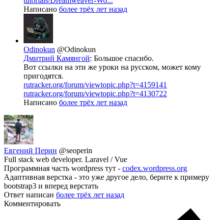
tutorials/Dreamweaver-Wo...
Написано
более трёх лет назад
Odinokun
@Odinokun
Дмитрий Камянгой
: Большое спасибо.
Вот ссылки на эти же уроки на русском, может кому
пригодятся.
rutracker.org/forum/viewtopic.php?t=4159141
rutracker.org/forum/viewtopic.php?t=4130722
Написано
более трёх лет назад
Евгений Перин
@seoperin
Full stack web developer. Laravel / Vue
Программная часть wordpress тут -
codex.wordpress.org
Адаптивная верстка - это уже другое дело, берите к примеру
bootstrap3 и вперед верстать
Ответ написан
более трёх лет назад
Комментировать