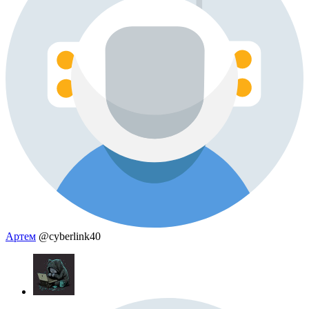
Артем
@cyberlink40