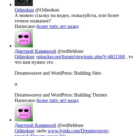
Odinokun
@Odinokun
А можно ссылку на видео, пожалуйста, или более
точное название?
Написано
более трёх лет назад
Дмитрий Камянной
@redfieldone
Odinokun
:
rutracker.org/forum/viewtopic.php?t=4811568
, то
что вам нужно это
Dreamweaver and WordPress: Building Sites
и
Dreamweaver and WordPress: Building Themes
Написано
более трёх лет назад
Дмитрий Камянной
@redfieldone
Odinokun
: либо
www.lynda.com/Dreamweaver-