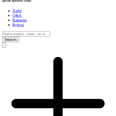
другие проекты хабра
Хабр
Q&A
Карьера
Курсы
Закрыть