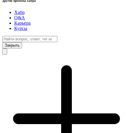
другие проекты хабра
Хабр
Q&A
Карьера
Курсы
Закрыть