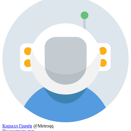
Кирилл Грачёв
@Metroqq