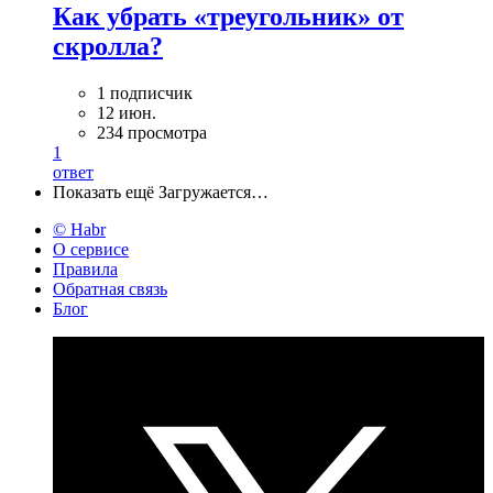
Как убрать «треугольник» от
скролла?
1 подписчик
12 июн.
234 просмотра
1
ответ
Показать ещё
Загружается…
© Habr
О сервисе
Правила
Обратная связь
Блог