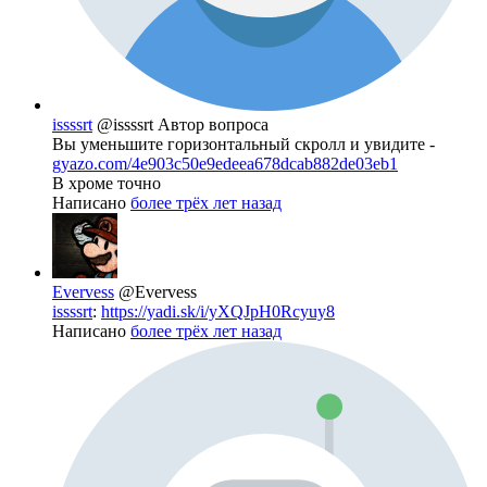
issssrt
@issssrt
Автор вопроса
Вы уменьшите горизонтальный скролл и увидите -
gyazo.com/4e903c50e9edeea678dcab882de03eb1
В хроме точно
Написано
более трёх лет назад
Evervess
@Evervess
issssrt
:
https://yadi.sk/i/yXQJpH0Rcyuy8
Написано
более трёх лет назад