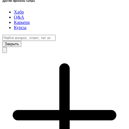
другие проекты хабра
Хабр
Q&A
Карьера
Курсы
Закрыть