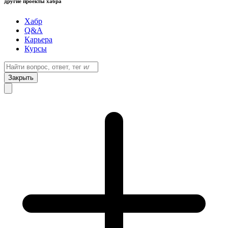
другие проекты хабра
Хабр
Q&A
Карьера
Курсы
Закрыть