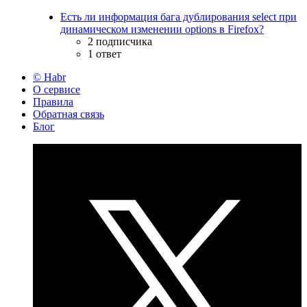
Есть ли информация бага дублирования select при
динамическом изменении options в Firefox?
2 подписчика
1 ответ
© Habr
О сервисе
Правила
Обратная связь
Блог