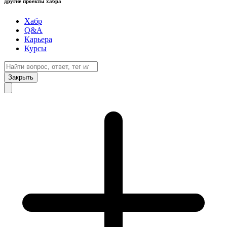
другие проекты хабра
Хабр
Q&A
Карьера
Курсы
Закрыть