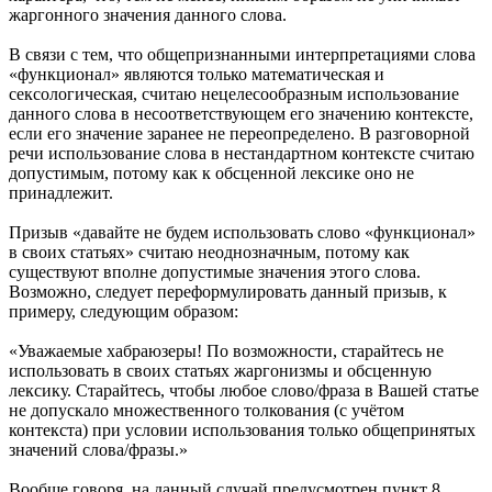
жаргонного значения данного слова.
В связи с тем, что общепризнанными интерпретациями слова
«функционал» являются только математическая и
сексологическая, считаю нецелесообразным использование
данного слова в несоответствующем его значению контексте,
если его значение заранее не переопределено. В разговорной
речи использование слова в нестандартном контексте считаю
допустимым, потому как к обсценной лексике оно не
принадлежит.
Призыв «давайте не будем использовать слово «функционал»
в своих статьях» считаю неоднозначным, потому как
существуют вполне допустимые значения этого слова.
Возможно, следует переформулировать данный призыв, к
примеру, следующим образом:
«Уважаемые хабраюзеры! По возможности, старайтесь не
использовать в своих статьях жаргонизмы и обсценную
лексику. Старайтесь, чтобы любое слово/фраза в Вашей статье
не допускало множественного толкования (с учётом
контекста) при условии использования только общепринятых
значений слова/фразы.»
Вообще говоря, на данный случай предусмотрен пункт 8