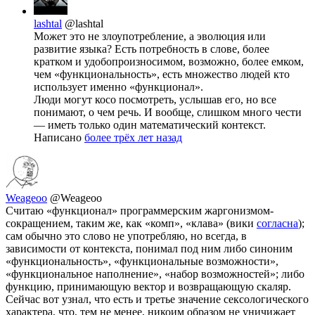
lashtal
@lashtal
Может это не злоупотребление, а эволюция или
развитие языка? Есть потребность в слове, более
кратком и удобопроизносимом, возможно, более емком,
чем «функциональность», есть множество людей кто
использует именно «функционал».
Люди могут косо посмотреть, услышав его, но все
понимают, о чем речь. И вообще, слишком много чести
— иметь только один математический контекст.
Написано
более трёх лет назад
Weageoo
@Weageoo
Считаю «функционал» программерским жаргонизмом-
сокращением, таким же, как «комп», «клава» (вики
согласна
);
сам обычно это слово не употребляю, но всегда, в
зависимости от контекста, понимал под ним либо синоним
«функциональность», «функциональные возможности»,
«функциональное наполнение», «набор возможностей»; либо
функцию, принимающую вектор и возвращающую скаляр.
Сейчас вот узнал, что есть и третье значение сексологического
характера, что, тем не менее, никоим образом не уничижает