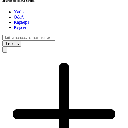
другие проекты хабра
Хабр
Q&A
Карьера
Курсы
Закрыть