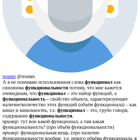
rromm
@rromm
А я не понимаю использования слова
функционал
как
синонима
функциональности
потому, что мне кажется
очевидным, что
функционал –
это набор функций, а
функциональность –
свойство объекта, характеризующее
наличие/количество этих функций (объём функционала) – как
канал
и
канальность
, т.е.
функционал
– это, грубо говоря,
содержание
функциональности
.
пример:
тут вон какой функционал, а там какая
функциональность? (про объём функциональности)
пример:
функциональная вещь. (про наличие
функциональности вообще, т.е. некого объёма функционала, в