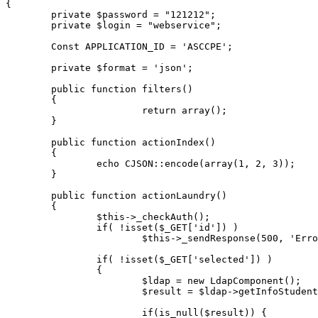
{

	private $password = "121212";

	private $login = "webservice"; 

	Const APPLICATION_ID = 'ASCCPE';

	private $format = 'json';

	public function filters()

	{

			return array();

	} 

	public function actionIndex()

	{

		echo CJSON::encode(array(1, 2, 3));

	}

	public function actionLaundry()

	{	

		$this->_checkAuth();

		if( !isset($_GET['id']) )

			$this->_sendResponse(500, 'Error: Parameter <b>id</b> is missing' );

		if( !isset($_GET['selected']) )

		{

			$ldap = new LdapComponent();

			$result = $ldap->getInfoStudent($_GET['id']);

			if(is_null($result)) {
