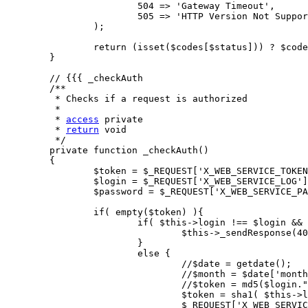
			504 => 'Gateway Timeout',

			505 => 'HTTP Version Not Supported'

		);

		return (isset($codes[$status])) ? $codes[$status] : '';

	}

	// {{{ _checkAuth

	/**

	 * Checks if a request is authorized

	 * 

	 * 
access
 private

	 * 
return
 void

	 */

	private function _checkAuth()

	{   

		$token = $_REQUEST['X_WEB_SERVICE_TOKEN'];

		$login = $_REQUEST['X_WEB_SERVICE_LOG'];

		$password = $_REQUEST['X_WEB_SERVICE_PASS'];

		if( empty($token) ){

			if( $this->login !== $login && $this->password !== $password ){

				$this->_sendResponse(401);

			} 

			else {

				//$date = getdate();

				//$month = $date['month']; 

				//$token = md5($login."?".$month."?".$password);

				$token = sha1( $this->login."?".$this->password );

				$_REQUEST['X_WEB_SERVICE_TOKEN'] = $token;
