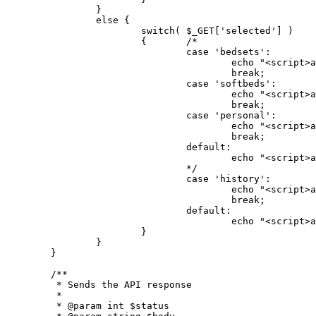
		} 

		else {

			switch( $_GET['selected'] )

			{	/*

				case 'bedsets':

					echo "<script>alert('Laundry:BEDSETS info of student ID = '+'{$_GET[id]}')</script>";

					break;

				case 'softbeds':

					echo "<script>alert('Laundry:SOFTBEDS info of student ID = '+'{$_GET[id]}')</script>";

					break;

				case 'personal':

					echo "<script>alert('Laundry:PERSONAL BELONGINGS info of student ID = '+'{$_GET[id]}')</script>";

					break;

				default: 

					echo "<script>alert('ERROR: Wrong Laundry Module!')</script>";

				*/

				case 'history':

					echo "<script>alert('Recovering ID card:HISTORY info of student ID = '+'{$_GET[id]}')</script>";

					break;

				default: 

					echo "<script>alert('ERROR: Wrong Recovering ID card Module!')</script>";

			}			

		} 

	}   

	/**

	 * Sends the API response 

	 * 

	 * @param int $status 
