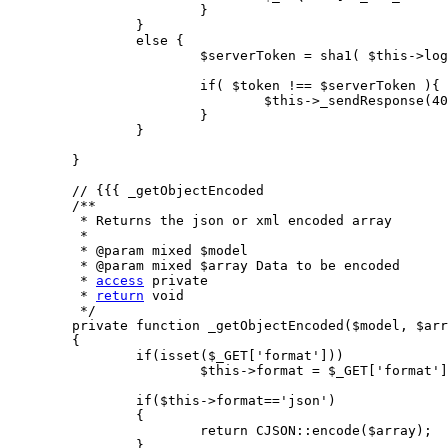
			}

		}

		else {

			$serverToken = sha1( $this->login."?".$this->password );

			if( $token !== $serverToken ){

				$this->_sendResponse(401);

			}

		} 

	} 

	// {{{ _getObjectEncoded

	/**

	 * Returns the json or xml encoded array

	 * 

	 * @param mixed $model 

	 * @param mixed $array Data to be encoded

	 * 
access
 private

	 * 
return
 void

	 */

	private function _getObjectEncoded($model, $array)

	{

		if(isset($_GET['format']))

			$this->format = $_GET['format'];

		if($this->format=='json')

		{

			return CJSON::encode($array);

		}
