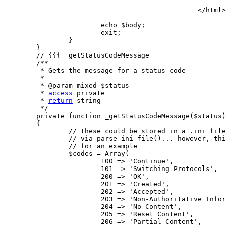
							</body>
						</html>';

			echo $body;

			exit;

		}

	} 

	// {{{ _getStatusCodeMessage

	/**

	 * Gets the message for a status code

	 * 

	 * @param mixed $status 

	 * 
access
 private

	 * 
return
 string

	 */

	private function _getStatusCodeMessage($status)

	{

		// these could be stored in a .ini file and loaded

		// via parse_ini_file()... however, this will suffice

		// for an example

		$codes = Array(

			100 => 'Continue',

			101 => 'Switching Protocols',

			200 => 'OK',

			201 => 'Created',

			202 => 'Accepted',

			203 => 'Non-Authoritative Information',

			204 => 'No Content',

			205 => 'Reset Content',

			206 => 'Partial Content',
