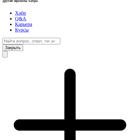
другие проекты хабра
Хабр
Q&A
Карьера
Курсы
Закрыть