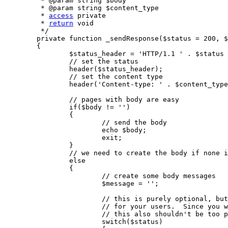
	 * @param string $body 

	 * @param string $content_type 

	 * 
access
 private

	 * 
return
 void

	 */

	private function _sendResponse($status = 200, $body = '', $content_type = 'text/html')

	{

		$status_header = 'HTTP/1.1 ' . $status . ' ' . $this->_getStatusCodeMessage($status);

		// set the status

		header($status_header);

		// set the content type

		header('Content-type: ' . $content_type);

		// pages with body are easy

		if($body != '')

		{

			// send the body

			echo $body;

			exit;

		}

		// we need to create the body if none is passed

		else

		{

			// create some body messages

			$message = '';

			// this is purely optional, but makes the pages a little nicer to read

			// for your users.  Since you won't likely send a lot of different status codes,

			// this also shouldn't be too ponderous to maintain

			switch($status)
