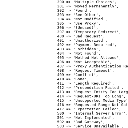
			300 => 'Multiple Choices',

			301 => 'Moved Permanently',

			302 => 'Found',

			303 => 'See Other',

			304 => 'Not Modified',

			305 => 'Use Proxy',

			306 => '(Unused)',

			307 => 'Temporary Redirect',

			400 => 'Bad Request',

			401 => 'Unauthorized',

			402 => 'Payment Required',

			403 => 'Forbidden',

			404 => 'Not Found',

			405 => 'Method Not Allowed',

			406 => 'Not Acceptable',

			407 => 'Proxy Authentication Required',

			408 => 'Request Timeout',

			409 => 'Conflict',

			410 => 'Gone',

			411 => 'Length Required',

			412 => 'Precondition Failed',

			413 => 'Request Entity Too Large',

			414 => 'Request-URI Too Long',

			415 => 'Unsupported Media Type',

			416 => 'Requested Range Not Satisfiable',

			417 => 'Expectation Failed',

			500 => 'Internal Server Error',

			501 => 'Not Implemented',

			502 => 'Bad Gateway',

			503 => 'Service Unavailable',
