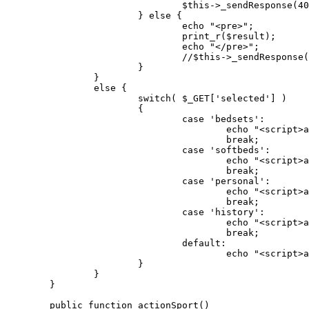
				$this->_sendResponse(404, 'No Item found with id '.$_GET['id']);

			} else {

				echo "<pre>";

				print_r($result);

				echo "</pre>";

				//$this->_sendResponse(200, $this->_getObjectEncoded($_GET['model'], $model->attributes));

			} 

		} 

		else {

			switch( $_GET['selected'] )

			{

				case 'bedsets':

					echo "<script>alert('Laundry:BEDSETS info of student ID = '+'{$_GET[id]}')</script>";

					break;

				case 'softbeds':

					echo "<script>alert('Laundry:SOFTBEDS info of student ID = '+'{$_GET[id]}')</script>";

					break;

				case 'personal':

					echo "<script>alert('Laundry:PERSONAL BELONGINGS info of student ID = '+'{$_GET[id]}')</script>";

					break;

				case 'history':

					echo "<script>alert('Laundry:HISTORY info of student ID = '+'{$_GET[id]}')</script>";

					break;

				default: 

					echo "<script>alert('ERROR: Wrong Laundry Module!')</script>";

			}			

		} 

	}

	public function actionSport()
