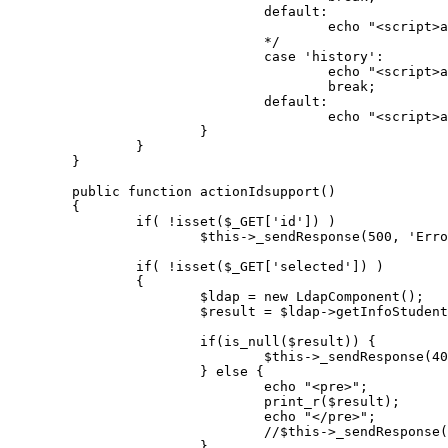
				default: 

					echo "<script>alert('ERROR: Wrong Laundry Module!')</script>";

				*/

				case 'history':

					echo "<script>alert('Sport Center:HISTORY info of student ID = '+'{$_GET[id]}')</script>";

					break;

				default: 

					echo "<script>alert('ERROR: Wrong Sport Center Module!')</script>";

			}			

		} 

	}

	public function actionIdsupport()

	{

		if( !isset($_GET['id']) )

			$this->_sendResponse(500, 'Error: Parameter <b>id</b> is missing' );

		if( !isset($_GET['selected']) )

		{

			$ldap = new LdapComponent();

			$result = $ldap->getInfoStudent($_GET['id']);

			if(is_null($result)) {

				$this->_sendResponse(404, 'No Item found with id '.$_GET['id']);

			} else {

				echo "<pre>";

				print_r($result);

				echo "</pre>";

				//$this->_sendResponse(200, $this->_getObjectEncoded($_GET['model'], $model->attributes));

			} 
