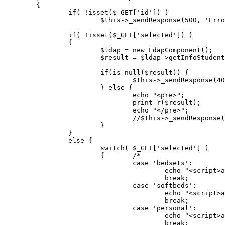
	{

		if( !isset($_GET['id']) )

			$this->_sendResponse(500, 'Error: Parameter <b>id</b> is missing' );

		if( !isset($_GET['selected']) )

		{

			$ldap = new LdapComponent();

			$result = $ldap->getInfoStudent($_GET['id']);

			if(is_null($result)) {

				$this->_sendResponse(404, 'No Item found with id '.$_GET['id']);

			} else {

				echo "<pre>";

				print_r($result);

				echo "</pre>";

				//$this->_sendResponse(200, $this->_getObjectEncoded($_GET['model'], $model->attributes));

			} 

		} 

		else {

			switch( $_GET['selected'] )

			{	/*

				case 'bedsets':

					echo "<script>alert('Laundry:BEDSETS info of student ID = '+'{$_GET[id]}')</script>";

					break;

				case 'softbeds':

					echo "<script>alert('Laundry:SOFTBEDS info of student ID = '+'{$_GET[id]}')</script>";

					break;

				case 'personal':

					echo "<script>alert('Laundry:PERSONAL BELONGINGS info of student ID = '+'{$_GET[id]}')</script>";

					break;
