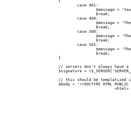
			{

				case 401:

					$message = 'You must be authorized to view this page.';

					break;

				case 404:

					$message = 'The requested URL ' . $_SERVER['REQUEST_URI'] . ' was not found.';

					break;

				case 500:

					$message = 'The server encountered an error processing your request.';

					break;

				case 501:

					$message = 'The requested method is not implemented.';

					break;

			}

			// servers don't always have a signature turned on (this is an apache directive "ServerSignature On")

			$signature = ($_SERVER['SERVER_SIGNATURE'] == '') ? $_SERVER['SERVER_SOFTWARE'] . ' Server at ' . $_SERVER['SERVER_NAME'] . ' Port ' . $_SERVER['SERVER_PORT'] : $_SERVER['SERVER_SIGNATURE'];

			// this should be templatized in a real-world solution

			$body = '<!DOCTYPE HTML PUBLIC "-//W3C//DTD HTML 4.01//EN" "http://www.w3.org/TR/html4/strict.dtd">

						<html>

							<head>
								<meta http-equiv="Content-Type" content="text/html; charset=i
								<title>' . $status . ' ' . $this->_getStatusCodeMessage($status) 
							</head>
							<body>
								<h1>' . $this->_getStatusCodeMessage($status) 
								<p>' . $message . '
								<hr 
								<address>' . $signature . '</ad