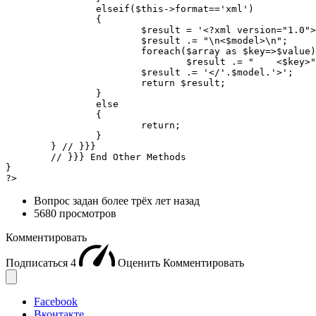
		elseif($this->format=='xml')

		{

			$result = '<?xml version="1.0">';

			$result .= "\n<$model>\n";

			foreach($array as $key=>$value)

				$result .= "    <$key>".utf8_encode($value)."</$key>\n"; 

			$result .= '</'.$model.'>';

			return $result;

		}

		else

		{

			return;

		}

	} // }}} 

	// }}} End Other Methods

}

?>
Вопрос задан
более трёх лет назад
5680 просмотров
Комментировать
Подписаться
4
Оценить
Комментировать
Facebook
Вконтакте