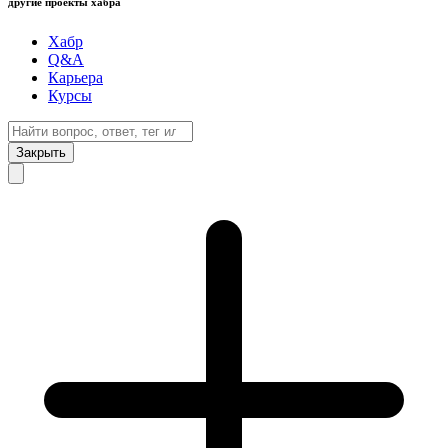
другие проекты хабра
Хабр
Q&A
Карьера
Курсы
Закрыть