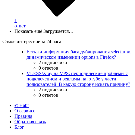
1
ответ
Показать ещё
Загружается…
Самое интересное за 24 часа
Есть ли информация бага дублирования select при
динамическом изменении options в Firefox?
2 подписчика
0 ответов
VLESS/Xray на VPS: периодические проблемы с
подключением и рекламы на ютубе у части
пользователей. В какую сторону искать причину?
2 подписчика
0 ответов
© Habr
О сервисе
Правила
Обратная связь
Блог