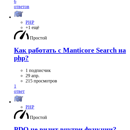
6
ответов
PHP
+1 ещё
Простой
Как работать с Manticore Search на
php?
1 подписчик
29 апр.
215 просмотров
1
ответ
PHP
Простой
PDO не видит внутри функции?