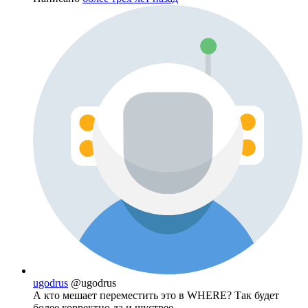
ugodrus
@ugodrus
А кто мешает переместить это в WHERE? Так будет
более корректно да и шустрее.