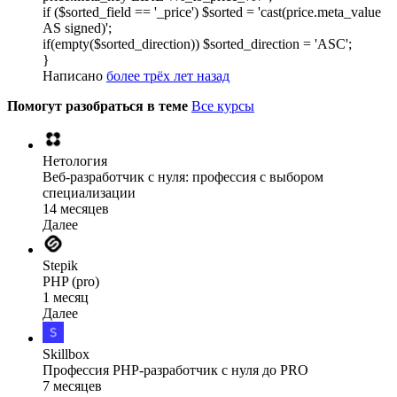
if ($sorted_field == '_price') $sorted = 'cast(price.meta_value
AS signed)';
if(empty($sorted_direction)) $sorted_direction = 'ASC';
}
Написано
более трёх лет назад
Помогут разобраться в теме
Все курсы
Нетология
Веб-разработчик с нуля: профессия с выбором
специализации
14 месяцев
Далее
Stepik
PHP (pro)
1 месяц
Далее
Skillbox
Профессия PHP-разработчик с нуля до PRO
7 месяцев