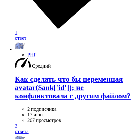
1
ответ
PHP
Средний
Как сделать что бы переменная
avatar($ank['id']); не
конфликтовала с другим файлом?
2 подписчика
17 июн.
267 просмотров
2
ответа