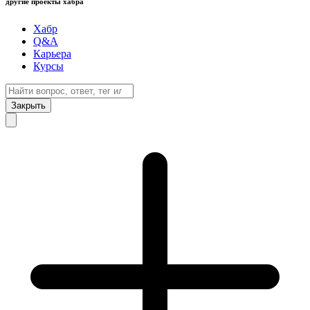
другие проекты хабра
Хабр
Q&A
Карьера
Курсы
Закрыть