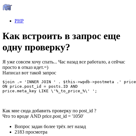
PHP
Как встроить в запрос еще
одну проверку?
Я уже совсем хочу спать... Час назад все работало, а сейчас
просто в отказ идет.=)
Написал вот такой запрос
$join .= 'INNER JOIN ' . $this->wpdb->postmeta .' price

ON price.post_id = posts.ID AND

price.meta_key LIKE \'%_to_price_%\' ';
Как мне сюда добавить проверку по post_id ?
Что то вроде AND price.post_id = '1050'
Вопрос задан
более трёх лет назад
2183 просмотра