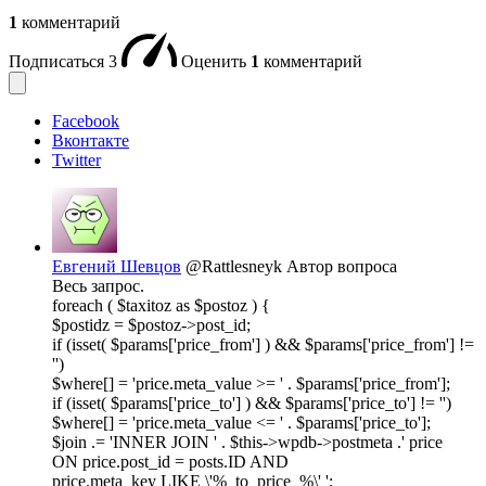
1
комментарий
Подписаться
3
Оценить
1
комментарий
Facebook
Вконтакте
Twitter
Евгений Шевцов
@Rattlesneyk
Автор вопроса
Весь запрос.
foreach ( $taxitoz as $postoz ) {
$postidz = $postoz->post_id;
if (isset( $params['price_from'] ) && $params['price_from'] !=
'')
$where[] = 'price.meta_value >= ' . $params['price_from'];
if (isset( $params['price_to'] ) && $params['price_to'] != '')
$where[] = 'price.meta_value <= ' . $params['price_to'];
$join .= 'INNER JOIN ' . $this->wpdb->postmeta .' price
ON price.post_id = posts.ID AND
price.meta_key LIKE \'%_to_price_%\' ';