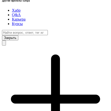
другие проекты хабра
Хабр
Q&A
Карьера
Курсы
Закрыть