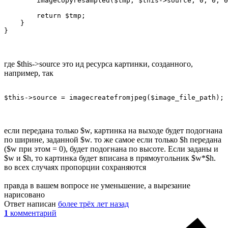
        imagecopyresampled($tmp, $this->source, 0, 0, 0
        return $tmp;

    }

}
где $this->source это ид ресурса картинки, созданного,
например, так
$this->source = imagecreatefromjpeg($image_file_path);
если передана только $w, картинка на выходе будет подогнана
по ширине, заданной $w. то же самое если только $h передана
($w при этом = 0), будет подогнана по высоте. Если заданы и
$w и $h, то картинка будет вписана в прямоугольник $w*$h.
во всех случаях пропорции сохраняются
правда в вашем вопросе не уменьшение, а вырезание
нарисовано
Ответ написан
более трёх лет назад
1
комментарий