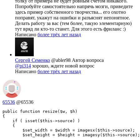
толку от примера не будет ровным счетом никакого.
Попробуйте самостоятельно напрячь мозги, приведите
здесь пример собственного творчества... его охотно
поправят, укажут на ошибки и разъяснят непонятное.
Делать работу за вас (тем более, такую элементарную)
тут вряд ли кто-то станет. Для этого есть фриланс :)
Написано
более трёх лет назад
Сергей Семенко
@abler98
Автор вопроса
@pi314
хорошо, ждите новой вопрос
Написано
более трёх лет назад
65536
@65536
public function resize($w, $h)

{

    if ( isset($this->source) )

    {

        $set_width = $width = imagesx($this->source);

        $set_height = $height = imagesy($this->source);
