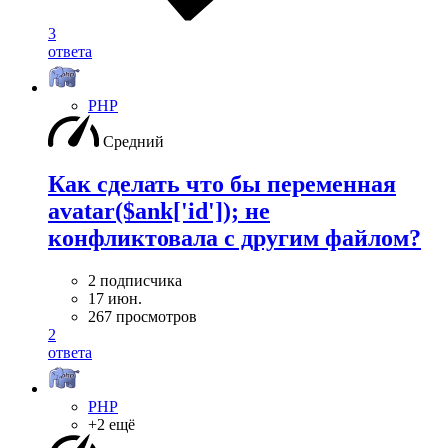
3
ответа
PHP
Средний
Как сделать что бы переменная
avatar($ank['id']); не
конфликтовала с другим файлом?
2 подписчика
17 июн.
267 просмотров
2
ответа
PHP
+2 ещё