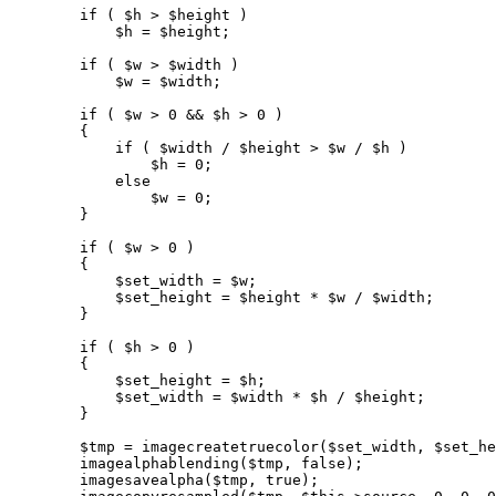
        if ( $h > $height )

            $h = $height;

        if ( $w > $width )

            $w = $width;

        if ( $w > 0 && $h > 0 )

        {

            if ( $width / $height > $w / $h )

                $h = 0;

            else

                $w = 0;

        }

        if ( $w > 0 )

        {

            $set_width = $w;

            $set_height = $height * $w / $width;

        }

        if ( $h > 0 )

        {

            $set_height = $h;

            $set_width = $width * $h / $height;

        }

        $tmp = imagecreatetruecolor($set_width, $set_he
        imagealphablending($tmp, false);

        imagesavealpha($tmp, true);
