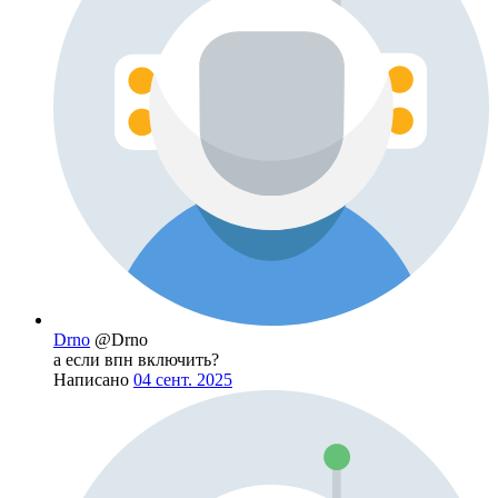
Drno
@Drno
а если впн включить?
Написано
04 сент. 2025