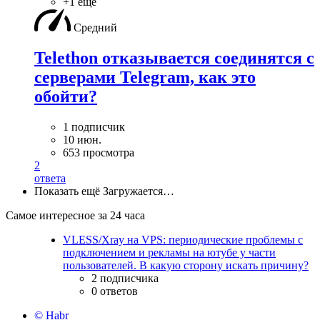
+1 ещё
Средний
Telethon отказывается соединятся с
серверами Telegram, как это
обойти?
1 подписчик
10 июн.
653 просмотра
2
ответа
Показать ещё
Загружается…
Самое интересное за 24 часа
VLESS/Xray на VPS: периодические проблемы с
подключением и рекламы на ютубе у части
пользователей. В какую сторону искать причину?
2 подписчика
0 ответов
© Habr