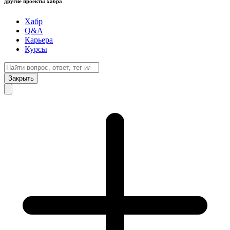
другие проекты хабра
Хабр
Q&A
Карьера
Курсы
Закрыть