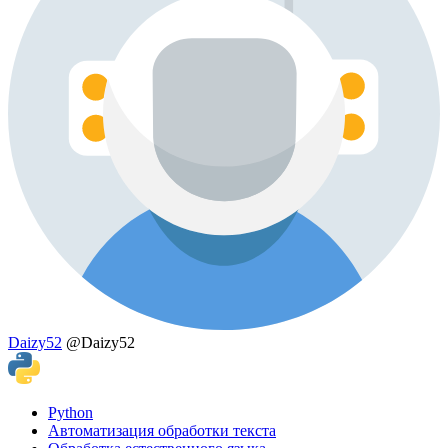
Daizy52
@Daizy52
Python
Автоматизация обработки текста