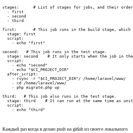
stages:      # List of stages for jobs, and their order
  - first

  - second

  - third

first:       # This job runs in the build stage, which 
  stage: first

  script:

    - echo "first"

second:   # This job runs in the test stage.

  stage: second    # It only starts when the job in the
  script:

    - echo "second"

    - echo "$CI_PROJECT_DIR"

  after_script:

    - rsync -r "$CI_PROJECT_DIR"/ /home/laravel/www/

    - cd /home/laravel/www/

    - php migrate.php up

third:   # This job also runs in the test stage.

  stage: third    # It can run at the same time as unit
  script:

    - echo "third"
Каждый раз когда я делаю push на gitlab из своего локального