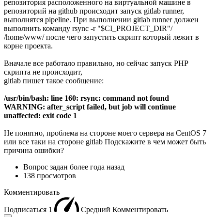
репозитория расположенного на виртуальной машине в
репозиторий на github происходит запуск gitlab runner,
выполнятся pipeline. При выполнении gitlab runner должен
выполнить команду rsync -r "$CI_PROJECT_DIR"/
/home/www/ после чего запустить скрипт который лежит в
корне проекта.
Вначале все работало правильно, но сейчас запуск PHP
скрипта не происходит,
gitlab пишет такое сообщение:
/usr/bin/bash: line 160: rsync: command not found
WARNING: after_script failed, but job will continue
unaffected: exit code 1
Не понятно, проблема на стороне моего сервера на CentOS 7
или все таки на стороне gitlab Подскажите в чем может быть
причина ошибки?
Вопрос задан
более года назад
138 просмотров
Комментировать
Подписаться
1
Средний
Комментировать