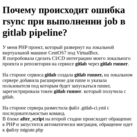
Почему происходит ошибка
rsync при выполнении job в
gitlab pipeline?
У меня PHP проект, который развернут на локальной
виртуальной машине CentOS7 под VirtualBox.
Я попробовала сделать CI/CD интеграцию моего локального
проекта и репозитория на сервисе
gitlab
через
gitlab runner
.
На стороне сервиса
gitlab
создала
gitlab runner,
на локальном
сервере добавила расширение для runne и указала
пользователя под которым будет запускаться runner,
зарегистрировала токен
gitlab runner
. который получила с
gitlab.
На стороне сервера разместила файл .gitlab-ci.yml с
последовательностью команд.
В блоке
after_script
на второй стадии происходит обращение
к PHP и запустится автоматически миграция, обращение идет
к файлу migrate.php