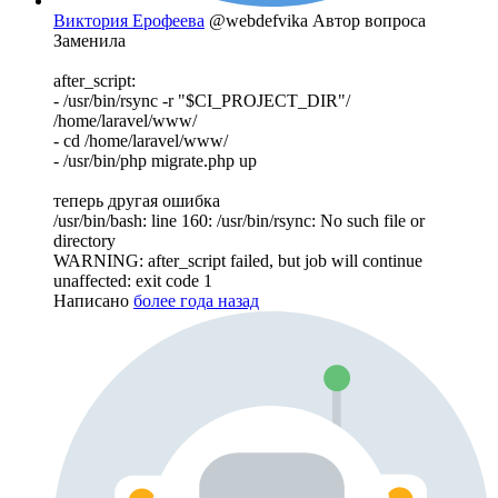
Виктория Ерофеева
@webdefvika
Автор вопроса
Заменила
after_script:
- /usr/bin/rsync -r "$CI_PROJECT_DIR"/
/home/laravel/www/
- cd /home/laravel/www/
- /usr/bin/php migrate.php up
теперь другая ошибка
/usr/bin/bash: line 160: /usr/bin/rsync: No such file or
directory
WARNING: after_script failed, but job will continue
unaffected: exit code 1
Написано
более года назад