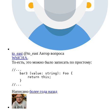
to_east
@to_east
Автор вопроса
WbICHA
,
То-есть, это можно было записать по простому:
//...

    bar3 (value: string): Foo {

        return this;

    }

//...
Написано
более года назад