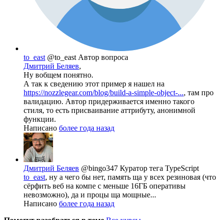
to_east
@to_east
Автор вопроса
Дмитрий Беляев
,
Ну вобщем понятно.
А так к сведению этот пример я нашел на
https://nozzlegear.com/blog/build-a-simple-object-...
, там про
валидацию. Автор придерживается именно такого
стиля, то есть присваивание аттрибуту, анонимной
функции.
Написано
более года назад
Дмитрий Беляев
@bingo347
Куратор тега TypeScript
to_east
, ну а чего бы нет, память ща у всех резиновая (что
сёрфить веб на компе с меньше 16ГБ оперативы
невозможно), да и процы ща мощные...
Написано
более года назад