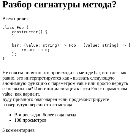
Разбор сигнатуры метода?
Всем привет!
class Foo {

    constructor() {

    }

    bar: (value: string) => Foo = (value: string) => {

        return this;

    };

}
Не совсем понятно что происходит в методе bar, вот где знак
равно, это интерпретируется как - вызвать следующую
анонимную функцию с параметром value или просто вернуть
ее не вызывая? Или инициализация класса Foo с параметром
value, как вариант.
Буду примного благодарен если продемонстрируете
развернутую версию этого метода.
Вопрос задан
более года назад
108 просмотров
5
комментариев