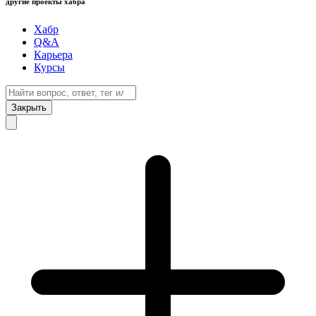
другие проекты хабра
Хабр
Q&A
Карьера
Курсы
Закрыть