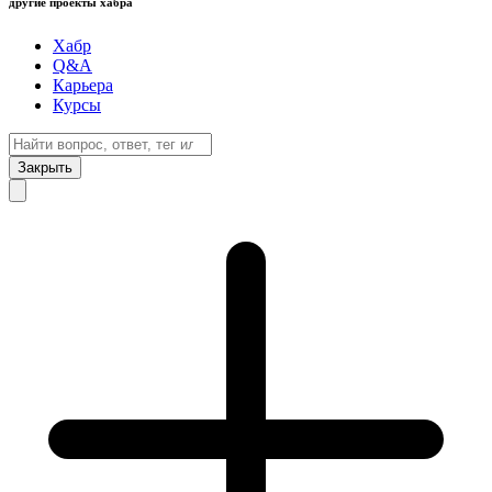
другие проекты хабра
Хабр
Q&A
Карьера
Курсы
Закрыть