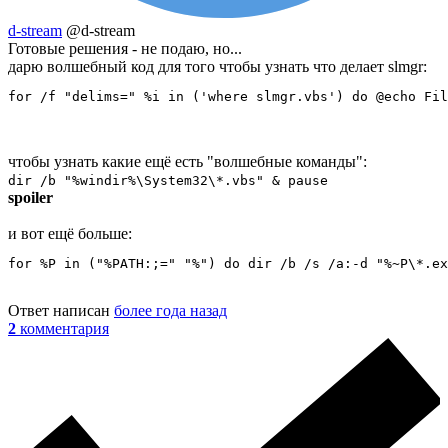
d-stream
@d-stream
Готовые решения - не подаю, но...
дарю волшебный код для того чтобы узнать что делает slmgr:
for /f "delims=" %i in ('where slmgr.vbs') do @echo Fil
чтобы узнать какие ещё есть "волшебные команды":
dir /b "%windir%\System32\*.vbs" & pause
spoiler
и вот ещё больше:
for %P in ("%PATH:;=" "%") do dir /b /s /a:-d "%~P\*.ex
Ответ написан
более года назад
2
комментария