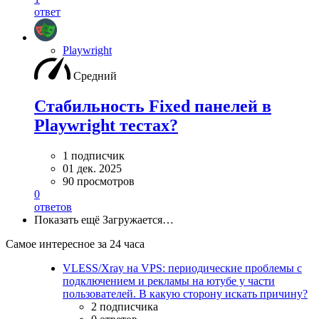
ответ
Playwright
Средний
Стабильность Fixed панелей в
Playwright тестах?
1 подписчик
01 дек. 2025
90 просмотров
0
ответов
Показать ещё
Загружается…
Самое интересное за 24 часа
VLESS/Xray на VPS: периодические проблемы с
подключением и рекламы на ютубе у части
пользователей. В какую сторону искать причину?
2 подписчика