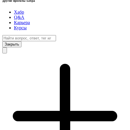
другие проекты хабра
Хабр
Q&A
Карьера
Курсы
Закрыть