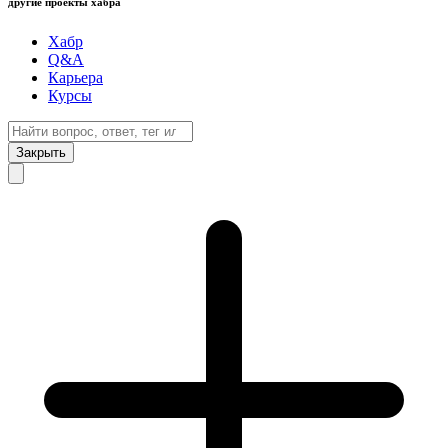
другие проекты хабра
Хабр
Q&A
Карьера
Курсы
Закрыть