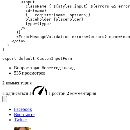
        <input

          className={`${styles.input} ${errors && error
          id={name}

          {...register(name, options)}

          placeholder={placeholder}

          type={type}

        />

      )}

      <ErrorMessageValidation errors={errors} name={nam
    </div>

  )

}

export default CustomInputForm
Вопрос задан
более года назад
535 просмотров
2
комментария
Подписаться
1
Простой
2
комментария
Facebook
Вконтакте
Twitter