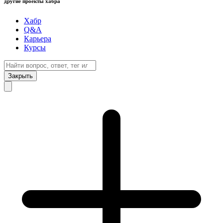
другие проекты хабра
Хабр
Q&A
Карьера
Курсы
Закрыть