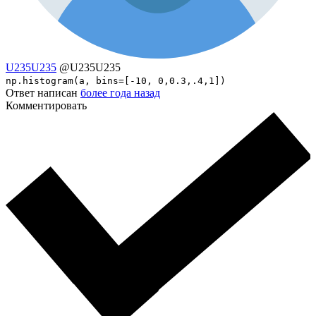
U235U235
@U235U235
np.histogram(a, bins=[-10, 0,0.3,.4,1])
Ответ написан
более года назад
Комментировать