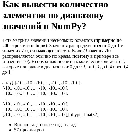
Как вывести количество
элементов по диапазону
значений в NumPy?
Есть матрица значений нескольких объектов (примерно по
200 строк и столбцов). Значения распределяются от 0 до 1 и
значения -10, означающее по сути None (Значения -10
распределяются обычно по краям, поэтому в примере все
значения -10). Необходимо посчитать количество элементов,
которые попадают в диапазон от 0 до 0,3, от 0,3 до 0,4 и от 0,4
до 1.
array([[-10., -10., -10., ..., -10., -10., -10.],
[-10., -10., -10., ..., -10., -10., -10.],
[-10., -10., -10., ..., -10., -10., -10.],
...,
[-10., -10., -10., ..., -10., -10., -10.],
[-10., -10., -10., ..., -10., -10., -10.],
[-10., -10., -10., ..., -10., -10., -10.]], dtype=float32)
Вопрос задан
более года назад
57 просмотров