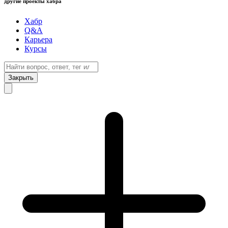
другие проекты хабра
Хабр
Q&A
Карьера
Курсы
Закрыть