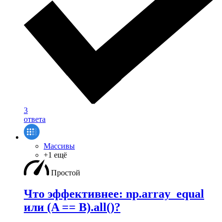
3
ответа
Массивы
+1 ещё
Простой
Что эффективнее: np.array_equal
или (A == B).all()?