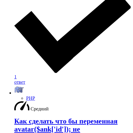
1
ответ
PHP
Средний
Как сделать что бы переменная
avatar($ank['id']); не