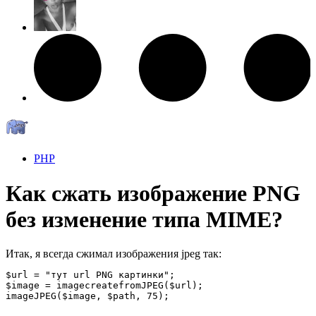
PHP
Как сжать изображение PNG
без изменение типа MIME?
Итак, я всегда сжимал изображения jpeg так:
$url = "тут url PNG картинки";

$image = imagecreatefromJPEG($url);

imageJPEG($image, $path, 75);