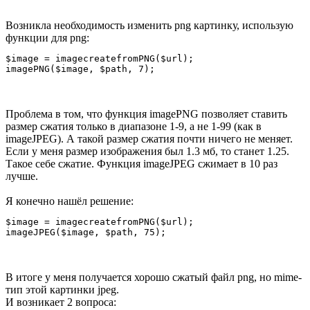
Возникла необходимость изменить png картинку, использую
функции для png:
$image = imagecreatefromPNG($url);

imagePNG($image, $path, 7);
Проблема в том, что функция imagePNG позволяет ставить
размер сжатия только в диапазоне 1-9, а не 1-99 (как в
imageJPEG). А такой размер сжатия почти ничего не меняет.
Если у меня размер изображения был 1.3 мб, то станет 1.25.
Такое себе сжатие. Функция imageJPEG сжимает в 10 раз
лучше.
Я конечно нашёл решение:
$image = imagecreatefromPNG($url);

imageJPEG($image, $path, 75);
В итоге у меня получается хорошо сжатый файл png, но mime-
тип этой картинки jpeg.
И возникает 2 вопроса: