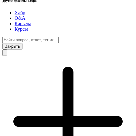
другие проекты хабра
Хабр
Q&A
Карьера
Курсы
Закрыть