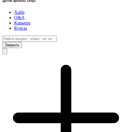
другие проекты хабра
Хабр
Q&A
Карьера
Курсы
Закрыть