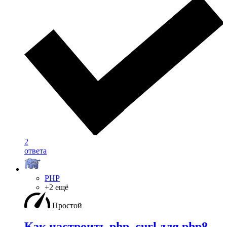
2
ответа
PHP
+2 ещё
Простой
Как настроить php_curl для php8