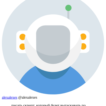
alexalexes
@alexalexes
писать скрипт, который будет вытаскивать по