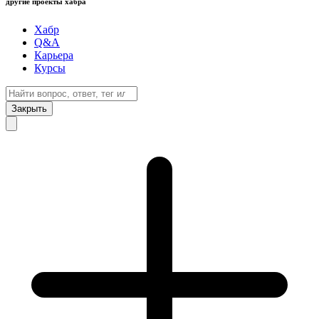
другие проекты хабра
Хабр
Q&A
Карьера
Курсы
Закрыть