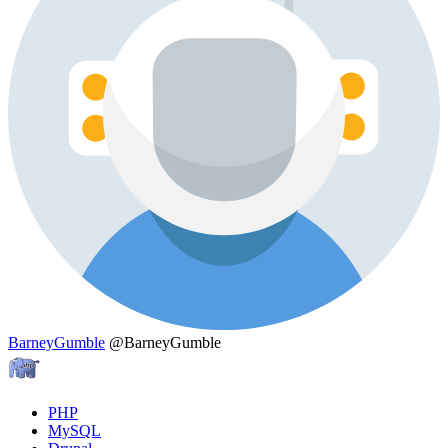
BarneyGumble
@BarneyGumble
PHP
MySQL