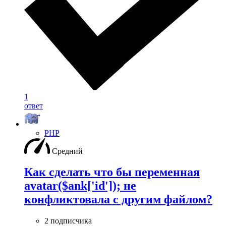
1
ответ
PHP
Средний
Как сделать что бы переменная
avatar($ank['id']); не
конфликтовала с другим файлом?
2 подписчика