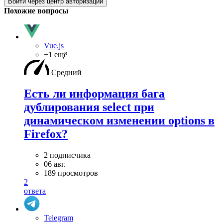
Войти через центр авторизации
Похожие вопросы
Vue.js
+1 ещё
Средний
Есть ли информация бага
дублирования select при
динамическом изменении options в
Firefox?
2 подписчика
06 авг.
189 просмотров
2
ответа
Telegram