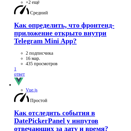
+2 ещё
Средний
Как определить, что фронтенд-
приложение открыто внутри
Telegram Mini App?
2 подписчика
16 мар.
435 просмотров
1
ответ
Vue.js
Простой
Как отследить события в
DatePickerPanel у инпутов
отвечающих за дату и время?