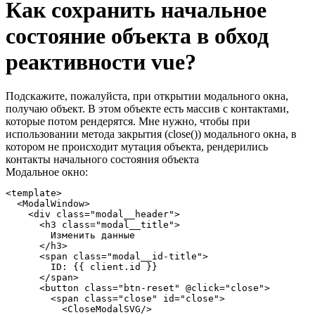
Как сохранить начальное
состояние объекта в обход
реактивности vue?
Подскажите, пожалуйста, при открытии модального окна,
получаю объект. В этом объекте есть массив с контактами,
которые потом рендерятся. Мне нужно, чтобы при
использовании метода закрытия (close()) модального окна, в
котором не происходит мутация объекта, рендерились
контакты начального состояния объекта
Модальное окно:
<template>

  <ModalWindow>

    <div class="modal__header">

      <h3 class="modal__title">

        Изменить данные

      </h3>

      <span class="modal__id-title">

        ID: {{ client.id }}

      </span>

      <button class="btn-reset" @click="close">

        <span class="close" id="close">

          <CloseModalSVG/>
