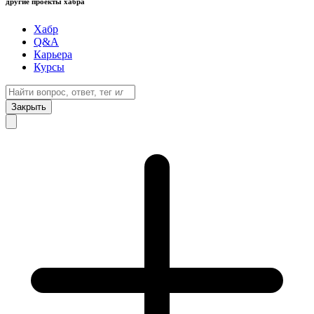
другие проекты хабра
Хабр
Q&A
Карьера
Курсы
Закрыть