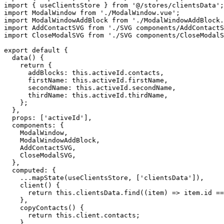
import { useClientsStore } from '@/stores/clientsData';

import ModalWindow from './ModalWindow.vue';

import ModalWindowAddBlock from './ModalWindowAddBlock.
import AddContactSVG from './SVG components/AddContactS
import CloseModalSVG from './SVG components/CloseModalS
export default {

  data() {

    return {

      addBlocks: this.activeId.contacts,

      firstName: this.activeId.firstName,

      secondName: this.activeId.secondName,

      thirdName: this.activeId.thirdName,

    };

  },

  props: ['activeId'],

  components: {

    ModalWindow,

    ModalWindowAddBlock,

    AddContactSVG,

    CloseModalSVG,

  },

  computed: {

    ...mapState(useClientsStore, ['clientsData']),

    client() {

      return this.clientsData.find((item) => item.id ==
    },

    copyContacts() {

      return this.client.contacts;

    },
