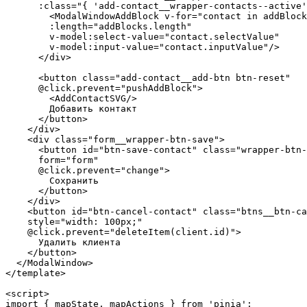
      :class="{ 'add-contact__wrapper-contacts--active'
        <ModalWindowAddBlock v-for="contact in addBlock
        :length="addBlocks.length"

        v-model:select-value="contact.selectValue"

        v-model:input-value="contact.inputValue"/>

      </div>

      <button class="add-contact__add-btn btn-reset"

      @click.prevent="pushAddBlock">

        <AddContactSVG/>

        Добавить контакт

      </button>

    </div>

    <div class="form__wrapper-btn-save">

      <button id="btn-save-contact" class="wrapper-btn-
      form="form"

      @click.prevent="change">

        Сохранить

      </button>

    </div>

    <button id="btn-cancel-contact" class="btns__btn-ca
    style="width: 100px;"

    @click.prevent="deleteItem(client.id)">

      Удалить клиента

    </button>

  </ModalWindow>

</template>

<script>

import { mapState, mapActions } from 'pinia';
