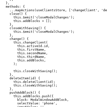
  },

  methods: {

    ...mapActions(useClientsStore, ['changeClient', 'de
    close() {

      this.$emit('closeModalChanges');

      this.addBlocks = [];

    },

    closeWithSaving() {

      this.$emit('closeModalChanges');

    },

    change() {

      this.changeClient(

        this.activeId.id,

        this.firstName,

        this.secondName,

        this.thirdName,

        this.addBlocks,

      );

      this.closeWithSaving();

    },

    deleteItem(id) {

      this.deleteClient(id);

      this.closeWithSaving();

    },

    pushAddBlock() {

      this.addBlocks.push({

        block: ModalWindowAddBlock,

        selectValue: 'phone',

        inputValue: '',
