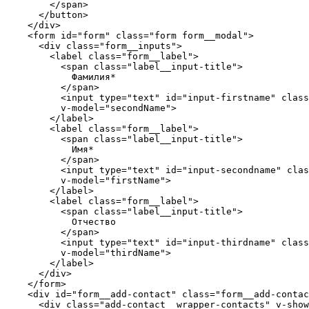
        </span>

      </button>

    </div>

    <form id="form" class="form form__modal">

      <div class="form__inputs">

        <label class="form__label">

          <span class="label__input-title">

            Фамилия*

          </span>

          <input type="text" id="input-firstname" class
          v-model="secondName">

        </label>

        <label class="form__label">

          <span class="label__input-title">

            Имя*

          </span>

          <input type="text" id="input-secondname" clas
          v-model="firstName">

        </label>

        <label class="form__label">

          <span class="label__input-title">

            Отчество

          </span>

          <input type="text" id="input-thirdname" class
          v-model="thirdName">

        </label>

      </div>

    </form>

    <div id="form__add-contact" class="form__add-contac
      <div class="add-contact__wrapper-contacts" v-show