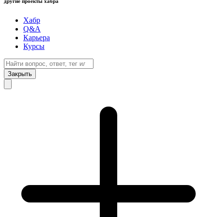
другие проекты хабра
Хабр
Q&A
Карьера
Курсы
Закрыть