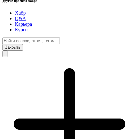
другие проекты хабра
Хабр
Q&A
Карьера
Курсы
Закрыть