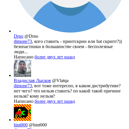
Drno
@Drno
dimone73
, кого ставить - принтскрин или bat скрипт?))
безопастники в большинстве своем - бесполезные
люди...
Написано
более двух лет назад
Владислав Лысков
@Vlatqa
dimone73
, вот тоже интересно, в каком дистрибутиве?
нет чего? что нельзя ставить? по какой такой причине
нельзя? кому нельзя?
Написано
более двух лет назад
hint000
@hint000