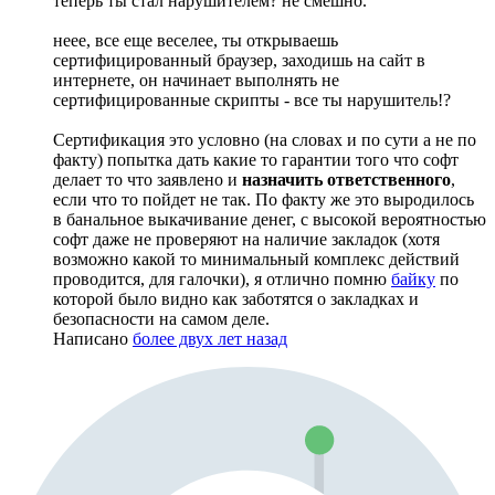
теперь ты стал нарушителем? не смешно.
неее, все еще веселее, ты открываешь
сертифицированный браузер, заходишь на сайт в
интернете, он начинает выполнять не
сертифицированные скрипты - все ты нарушитель!?
Сертификация это условно (на словах и по сути а не по
факту) попытка дать какие то гарантии того что софт
делает то что заявлено и
назначить ответственного
,
если что то пойдет не так. По факту же это выродилось
в банальное выкачивание денег, с высокой вероятностью
софт даже не проверяют на наличие закладок (хотя
возможно какой то минимальный комплекс действий
проводится, для галочки), я отлично помню
байку
по
которой было видно как заботятся о закладках и
безопасности на самом деле.
Написано
более двух лет назад