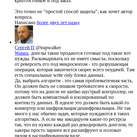
криптостойкое и под заказ.
Это точно не "простой способ защиты", как хочет автор
вопроса.
Написано
более двух лет назад
Сергей П
@trapwalker
Wataru
, донглы такие продаются готовые под такие вот
нужды. Расковыривать их не имеет смысла, поскольку
от реверсить его под микроскопом - это разрушающая
операция, которая закончится скорее всего неудачей. Там
есть специальные write only блоки данных.
Да, выбрать алгоритм - это самая проблематичная часть.
Он должен быть не слишком требователен к скорости,
потому что на донгле не шибко шустрый контроллер, он
должен быть компактный и изолированный по
контексту данных. В идеале это должен быть какой-то
конвертер или шифровльщик\дешифровальщик. Не так
много у нас обычно задач, которые нуждаются в таких
алгоритмах. А если мы закодируем какие-то ресурсы
так, что их нужно каждый раз декодировать донглом, то
хакеры просто заранее все расшифруют и положат
рядом в расшифрованном виде.