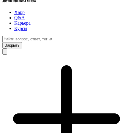
другие проекты хабра
Хабр
Q&A
Карьера
Курсы
Закрыть