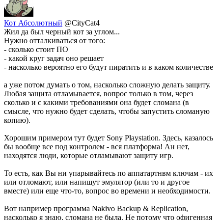
Кот Абсолютный
@CityCat4
Жил да был черный кот за углом...
Нужно отталкиваться от того:
- сколько стоит ПО
- какой круг задач оно решает
- насколько вероятно его будут пиратить и в каком количестве
а уже потом думать о том, насколько сложную делать защиту.
Любая защита отламывается, вопрос только в том, через
сколько и с какими требованиями она будет сломана (в
смысле, что нужно будет сделать, чтобы запустить сломаную
копию).
Хорошим примером тут будет Sony Playstation. Здесь, казалось
бы вообще все под контролем - вся платформа! Ан нет,
находятся люди, которые отламывают защиту игр.
То есть, как Вы ни упарывайтесь по аппатартнвм ключам - их
или отломают, или напишут эмулятор (или то и другое
вместе) или еще что-то, вопрос во времени и необходимости.
Вот например программа Nakivo Backup & Replication,
насколько я знаю, сломана не была. Не потому что офигенная