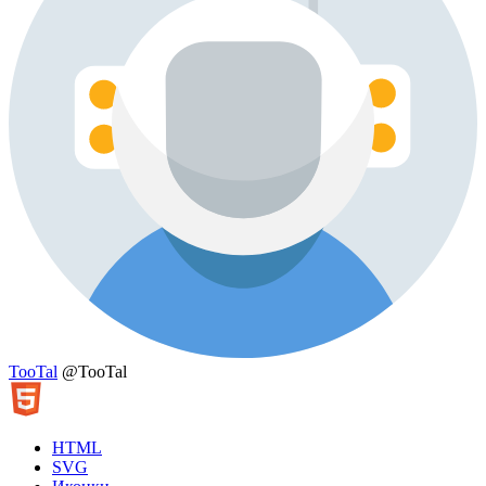
TooTal
@TooTal
HTML
SVG