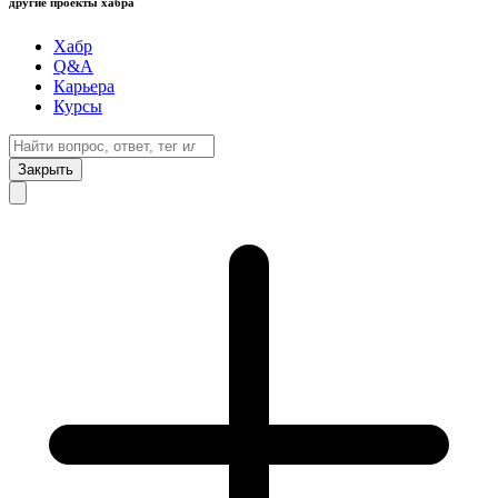
другие проекты хабра
Хабр
Q&A
Карьера
Курсы
Закрыть