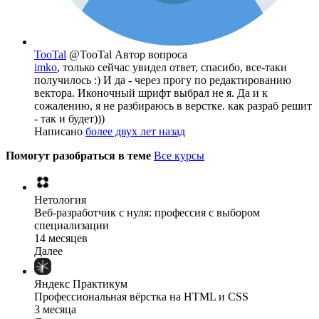
TooTal
@TooTal
Автор вопроса
imko
, только сейчас увидел ответ, спасибо, все-таки
получилось :) И да - через прогу по редактированию
вектора. Иконочный шрифт выбрал не я. Да и к
сожалению, я не разбираюсь в верстке. как разраб решит
- так и будет)))
Написано
более двух лет назад
Помогут разобраться в теме
Все курсы
Нетология
Веб-разработчик с нуля: профессия с выбором
специализации
14 месяцев
Далее
Яндекс Практикум
Профессиональная вёрстка на HTML и CSS
3 месяца