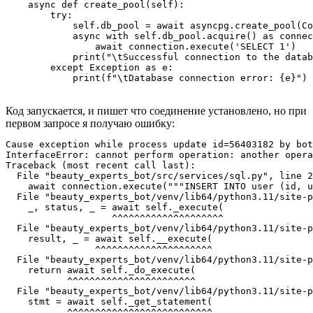
    async def create_pool(self):

        try:

            self.db_pool = await asyncpg.create_pool(Co
            async with self.db_pool.acquire() as connec
                await connection.execute('SELECT 1')

            print("\tSuccessful connection to the datab
        except Exception as e:

            print(f"\tDatabase connection error: {e}")
Код запускается, и пишет что соединение установлено, но при
первом запросе я получаю ошибку:
Cause exception while process update id=56403182 by bot
InterfaceError: cannot perform operation: another opera
Traceback (most recent call last):

  File "beauty_experts_bot/src/services/sql.py", line 2
    await connection.execute("""INSERT INTO user (id, u
  File "beauty_experts_bot/venv/lib64/python3.11/site-p
    _, status, _ = await self._execute(

                   ^^^^^^^^^^^^^^^^^^^^

  File "beauty_experts_bot/venv/lib64/python3.11/site-p
    result, _ = await self.__execute(

                ^^^^^^^^^^^^^^^^^^^^^

  File "beauty_experts_bot/venv/lib64/python3.11/site-p
    return await self._do_execute(

           ^^^^^^^^^^^^^^^^^^^^^^^

  File "beauty_experts_bot/venv/lib64/python3.11/site-p
    stmt = await self._get_statement(

           ^^^^^^^^^^^^^^^^^^^^^^^^^^
