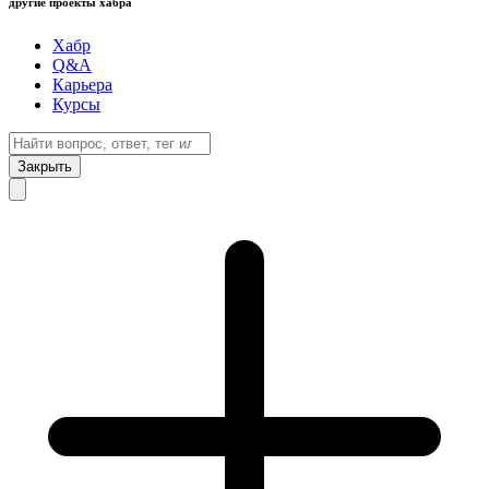
другие проекты хабра
Хабр
Q&A
Карьера
Курсы
Закрыть