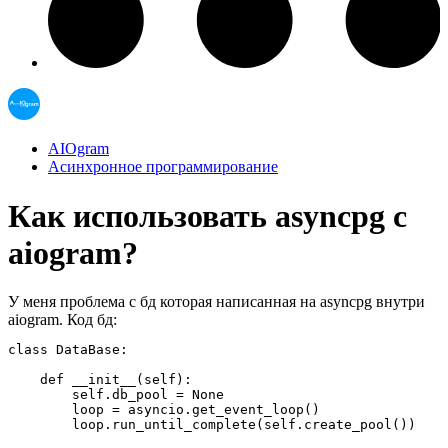
AIOgram
Асинхронное программирование
Как использовать asyncpg с
aiogram?
У меня проблема с бд которая написанная на asyncpg внутри
aiogram. Код бд:
class DataBase:

    def __init__(self):

        self.db_pool = None

        loop = asyncio.get_event_loop()

        loop.run_until_complete(self.create_pool())
