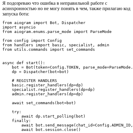
Я подозреваю что ошибка в неправильной работе с
асинхронностью но не могу понять в чем, также прилагаю код
запуска бота:
from aiogram import Bot, Dispatcher

import asyncio

from aiogram.enums.parse_mode import ParseMode

from config import Config

from handlers import basic, specialist, admin

from utils.commands import set_commands

async def start():

    bot = Bot(token=Config.TOKEN, parse_mode=ParseMode.
    dp = Dispatcher(bot=bot)

    # REGISTER HANDLERS

    basic.register_handlers(dp=dp)

    specialist.register_handlers(dp=dp)

    admin.register_handlers(dp=dp)

    await set_commands(bot=bot)

    try:

        await dp.start_polling(bot)

    finally:

        await bot.send_message(chat_id=Config.ADMIN_ID,
        await bot.session.close()
