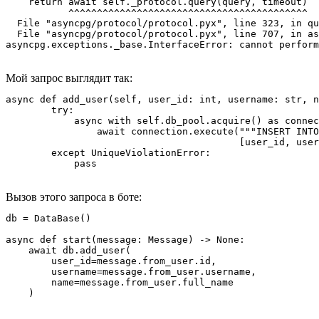
    return await self._protocol.query(query, timeout)

           ^^^^^^^^^^^^^^^^^^^^^^^^^^^^^^^^^^^^^^^^^^

  File "asyncpg/protocol/protocol.pyx", line 323, in qu
  File "asyncpg/protocol/protocol.pyx", line 707, in as
asyncpg.exceptions._base.InterfaceError: cannot perform
Мой запрос выглядит так:
async def add_user(self, user_id: int, username: str, n
        try:

            async with self.db_pool.acquire() as connec
                await connection.execute("""INSERT INTO
                                         [user_id, user
        except UniqueViolationError:

            pass
Вызов этого запроса в боте:
db = DataBase()

async def start(message: Message) -> None:

    await db.add_user(

        user_id=message.from_user.id,

        username=message.from_user.username,

        name=message.from_user.full_name

    )