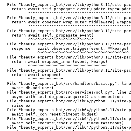
           ^^^^^^^^^^^^^^^

  File "beauty_experts_bot/venv/lib/python3.11/site-pac
    return await self.propagate_event(update_type=updat
           ^^^^^^^^^^^^^^^^^^^^^^^^^^^^^^^^^^^^^^^^^^^^
  File "beauty_experts_bot/venv/lib/python3.11/site-pac
    return await observer.wrap_outer_middleware(_wrappe
           ^^^^^^^^^^^^^^^^^^^^^^^^^^^^^^^^^^^^^^^^^^^^
  File "beauty_experts_bot/venv/lib/python3.11/site-pac
    return await self._propagate_event(

           ^^^^^^^^^^^^^^^^^^^^^^^^^^^^

  File "beauty_experts_bot/venv/lib/python3.11/site-pac
    response = await observer.trigger(event, **kwargs)

               ^^^^^^^^^^^^^^^^^^^^^^^^^^^^^^^^^^^^^^^

  File "beauty_experts_bot/venv/lib/python3.11/site-pac
    return await wrapped_inner(event, kwargs)

           ^^^^^^^^^^^^^^^^^^^^^^^^^^^^^^^^^^

  File "beauty_experts_bot/venv/lib/python3.11/site-pac
    return await wrapped()

           ^^^^^^^^^^^^^^^

  File "beauty_experts_bot/src/handlers/basic.py", line
    await db.add_user(

  File "beauty_experts_bot/src/services/sql.py", line 2
    async with self.db_pool.acquire() as connection:

  File "beauty_experts_bot/venv/lib64/python3.11/site-p
    raise ex

  File "beauty_experts_bot/venv/lib64/python3.11/site-p
    await self._con.reset(timeout=budget)

  File "beauty_experts_bot/venv/lib64/python3.11/site-p
    await self.execute(reset_query, timeout=timeout)

  File "beauty_experts_bot/venv/lib64/python3.11/site-p