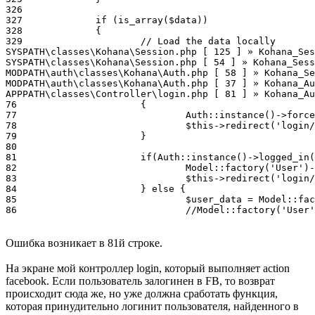
326 

327 		if (is_array($data))

328 		{

329 			// Load the data locally

SYSPATH\classes\Kohana\Session.php [ 125 ] » Kohana_Ses
SYSPATH\classes\Kohana\Session.php [ 54 ] » Kohana_Sess
MODPATH\auth\classes\Kohana\Auth.php [ 58 ] » Kohana_Se
MODPATH\auth\classes\Kohana\Auth.php [ 37 ] » Kohana_Au
APPPATH\classes\Controller\login.php [ 81 ] » Kohana_Au
76 			{

77 				Auth::instance()->force_login($user);

78 				$this->redirect('login/login');

79 			}

80             

81 			if(Auth::instance()->logged_in()) {

82 				Model::factory('User')->link_user_facebook_id($fb_id);

83 				$this->redirect('login/login');

84 			} else {			

85 				$user_data = Model::factory('Facebook')->parse_fb_info($fb->api('/me'));

86 				//Model::factory('
Ошибка возникает в 81й строке.
На экране мой контроллер login, который выполняет action
facebook. Если пользователь залогинен в FB, то возврат
происходит сюда же, но уже должна сработать функция,
которая принудительно логинит пользователя, найденного в