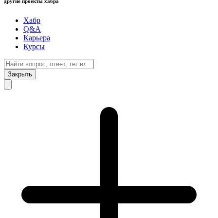
другие проекты хабра
Хабр
Q&A
Карьера
Курсы
Закрыть