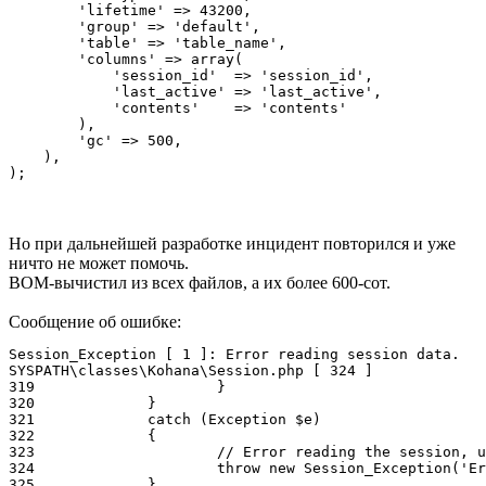
        'lifetime' => 43200,

        'group' => 'default',

        'table' => 'table_name',

        'columns' => array(

            'session_id'  => 'session_id',

            'last_active' => 'last_active',

            'contents'    => 'contents'

        ),

        'gc' => 500,

    ),

);
Но при дальнейшей разработке инцидент повторился и уже
ничто не может помочь.
BOM-вычистил из всех файлов, а их более 600-сот.
Сообщение об ошибке:
Session_Exception [ 1 ]: Error reading session data.

SYSPATH\classes\Kohana\Session.php [ 324 ]

319 			}

320 		}

321 		catch (Exception $e)

322 		{

323 			// Error reading the session, usually a corrupt session.

324 			throw new Session_Exception('Error reading session data.', NULL, Session_Exception::SESSION_CORRUPT);

325 		}
