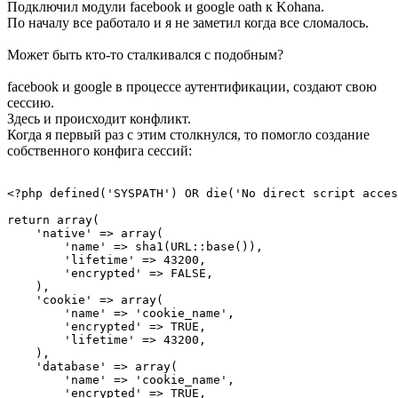
Подключил модули facebook и google oath к Kohana.
По началу все работало и я не заметил когда все сломалось.
Может быть кто-то сталкивался с подобным?
facebook и google в процессе аутентификации, создают свою
сессию.
Здесь и происходит конфликт.
Когда я первый раз с этим столкнулся, то помогло создание
собственного конфига сессий:
<?php defined('SYSPATH') OR die('No direct script acces
return array(

    'native' => array(

        'name' => sha1(URL::base()),

        'lifetime' => 43200,

        'encrypted' => FALSE,

    ),

    'cookie' => array(

        'name' => 'cookie_name',

        'encrypted' => TRUE,

        'lifetime' => 43200,

    ),

    'database' => array(

        'name' => 'cookie_name',

        'encrypted' => TRUE,
