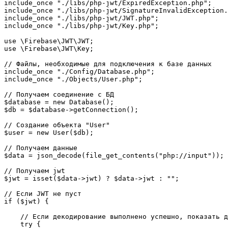
include_once "./libs/php-jwt/ExpiredException.php";

include_once "./libs/php-jwt/SignatureInvalidException.
include_once "./libs/php-jwt/JWT.php";

include_once "./libs/php-jwt/Key.php";

use \Firebase\JWT\JWT;

use \Firebase\JWT\Key;

// Файлы, необходимые для подключения к базе данных

include_once "./Config/Database.php";

include_once "./Objects/User.php";

// Получаем соединение с БД

$database = new Database();

$db = $database->getConnection();

// Создание объекта "User"

$user = new User($db);

// Получаем данные

$data = json_decode(file_get_contents("php://input"));

// Получаем jwt

$jwt = isset($data->jwt) ? $data->jwt : "";

// Если JWT не пуст

if ($jwt) {

    // Если декодирование выполнено успешно, показать д
    try {
