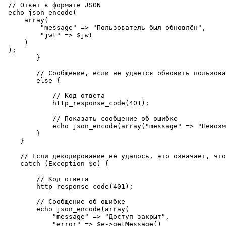
 // Ответ в формате JSON

 echo json_encode(

     array(

         "message" => "Пользователь был обновлён",

         "jwt" => $jwt

     )

 );

        }

        // Сообщение, если не удается обновить пользова
        else {

            // Код ответа

            http_response_code(401);

            // Показать сообщение об ошибке

            echo json_encode(array("message" => "Невозм
        }

    }

    // Если декодирование не удалось, это означает, что
    catch (Exception $e) {

        // Код ответа

        http_response_code(401);

        // Сообщение об ошибке

        echo json_encode(array(

            "message" => "Доступ закрыт",

            "error" => $e->getMessage()
