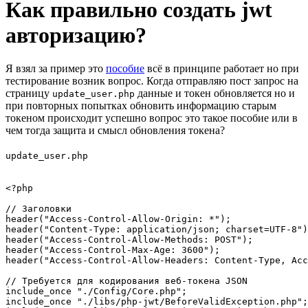
Как правильно создать jwt
авторизацию?
Я взял за пример это
пособие
всё в принципе работает но при
тестирование возник вопрос. Когда отправляю пост запрос на
страницу
данные и токен обновляется но и
update_user.php
при повторных попытках обновить информацию старым
токеном происходит успешно вопрос это такое пособие или в
чем тогда защита и смысл обновления токена?
update_user.php
<?php

// Заголовки

header("Access-Control-Allow-Origin: *");

header("Content-Type: application/json; charset=UTF-8")
header("Access-Control-Allow-Methods: POST");

header("Access-Control-Max-Age: 3600");

header("Access-Control-Allow-Headers: Content-Type, Acc
// Требуется для кодирования веб-токена JSON

include_once "./Config/Core.php";

include_once "./libs/php-jwt/BeforeValidException.php";
