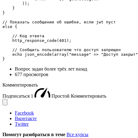
        ));

    }

}

// Показать сообщение об ошибке, если jwt пуст

else {

    // Код ответа

    http_response_code(401);

    // Сообщить пользователю что доступ запрещен

    echo json_encode(array("message" => "Доступ закрыт"
}
Вопрос задан
более трёх лет назад
677 просмотров
Комментировать
Подписаться
1
Простой
Комментировать
Facebook
Вконтакте
Twitter
Помогут разобраться в теме
Все курсы