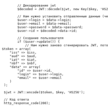
        // Декодирование jwt

        $decoded = JWT::decode($jwt, new Key($key, 'HS2
        // Нам нужно установить отправленные данные (че
        $user->login = $data->login;

        $user->email = $data->email;

        $user->password = $data->password;

        $user->id = $decoded->data->id;

        // Создание пользователя

        if ($user->update()) {

            // Нам нужно заново сгенерировать JWT, пото
$token = array(

    "iss" => $iss,

    "aud" => $aud,

    "iat" => $iat,

    "nbf" => $nbf,

    "data" => array(

        "id" => $user->id,

        "login" => $user->login,

        "email" => $user->email

    )

 );

 $jwt = JWT::encode($token, $key, 'HS256');

 // Код ответа

 http_response_code(200);
