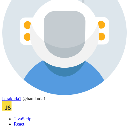
barakuda1
@barakuda1
JavaScript
React