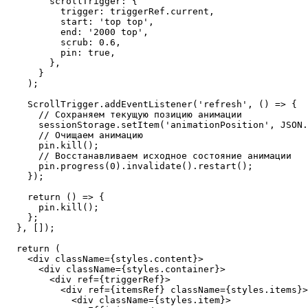
        scrollTrigger: {

          trigger: triggerRef.current,

          start: 'top top',

          end: '2000 top',

          scrub: 0.6,

          pin: true,

        },

      }

    );

    ScrollTrigger.addEventListener('refresh', () => {

      // Сохраняем текущую позицию анимации

      sessionStorage.setItem('animationPosition', JSON.
      // Очищаем анимацию

      pin.kill();

      // Восстанавливаем исходное состояние анимации

      pin.progress(0).invalidate().restart();

    });

    return () => {

      pin.kill();

    };

  }, []);

  return (

    <div className={styles.content}>

      <div className={styles.container}>

        <div ref={triggerRef}>

          <div ref={itemsRef} className={styles.items}>

            <div className={styles.item}>
