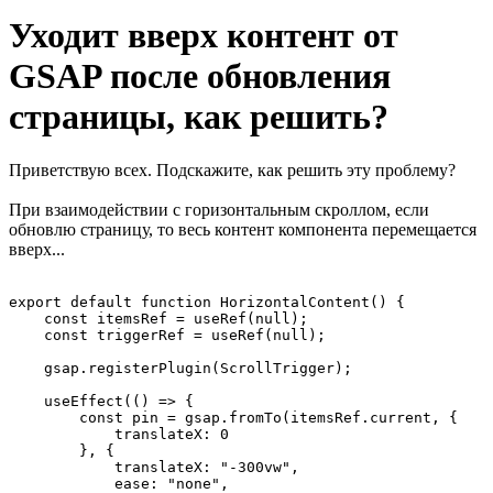
Уходит вверх контент от
GSAP после обновления
страницы, как решить?
Приветствую всех. Подскажите, как решить эту проблему?
При взаимодействии с горизонтальным скроллом, если
обновлю страницу, то весь контент компонента перемещается
вверх...
export default function HorizontalContent() {

    const itemsRef = useRef(null);

    const triggerRef = useRef(null);

    gsap.registerPlugin(ScrollTrigger);

    useEffect(() => {

        const pin = gsap.fromTo(itemsRef.current, {

            translateX: 0

        }, {

            translateX: "-300vw",

            ease: "none",
