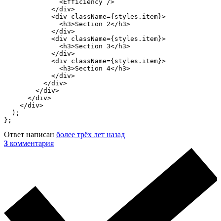
              <Efficiency />

            </div>

            <div className={styles.item}>

              <h3>Section 2</h3>

            </div>

            <div className={styles.item}>

              <h3>Section 3</h3>

            </div>

            <div className={styles.item}>

              <h3>Section 4</h3>

            </div>

          </div>

        </div>

      </div>

    </div>

  );

};
Ответ написан
более трёх лет назад
3
комментария