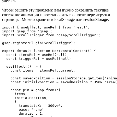
улетает.
Чтобы решить эту проблему, вам нужно сохранить текущее
состояние анимации и восстановить его после перезагрузки
страницы. Можно хранить в localStorage или sessionStorage.
import { useEffect, useRef } from 'react';

import gsap from 'gsap';

import ScrollTrigger from 'gsap/ScrollTrigger';

gsap.registerPlugin(ScrollTrigger);

export default function HorizontalContent() {

  const itemsRef = useRef(null);

  const triggerRef = useRef(null);

  useEffect(() => {

    const items = itemsRef.current;

    const savedPosition = sessionStorage.getItem('anima
    const initialPosition = savedPosition ? JSON.parse(
    const pin = gsap.fromTo(

      items,

      initialPosition,

      {

        translateX: '-300vw',

        ease: 'none',

        duration: 1,
