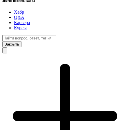
другие проекты хабра
Хабр
Q&A
Карьера
Курсы
Закрыть