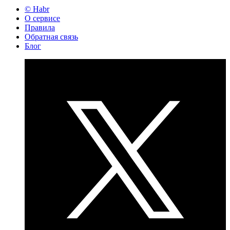
© Habr
О сервисе
Правила
Обратная связь
Блог