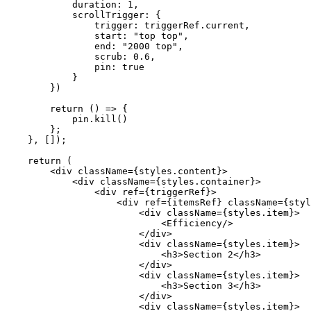
            duration: 1,

            scrollTrigger: {

                trigger: triggerRef.current,

                start: "top top",

                end: "2000 top",

                scrub: 0.6,

                pin: true

            }

        })

        return () => {

            pin.kill()

        };

    }, []);

    return (

        <div className={styles.content}>

            <div className={styles.container}>

                <div ref={triggerRef}>

                    <div ref={itemsRef} className={styl
                        <div className={styles.item}>

                            <Efficiency/>

                        </div>

                        <div className={styles.item}>

                            <h3>Section 2</h3>

                        </div>

                        <div className={styles.item}>

                            <h3>Section 3</h3>

                        </div>

                        <div className={styles.item}>
