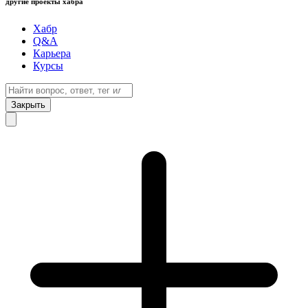
другие проекты хабра
Хабр
Q&A
Карьера
Курсы
Закрыть