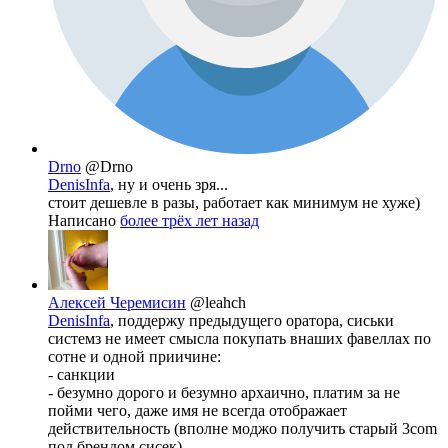
Drno
@Drno
DenisInfa
, ну и очень зря...
стоит дешевле в разы, работает как минимум не хуже)
Написано
более трёх лет назад
Алексей Черемисин
@leahch
DenisInfa
, поддержу предыдущего оратора, сиськи
системз не имеет смысла покупать внаших фавеллах по
сотне и одной приичине:
- санкции
- безумно дорого и безумно архаично, платим за не
пойми чего, даже имя не всегда отображает
действительность (вполне моджо получить старый 3com
под брендом сисек)