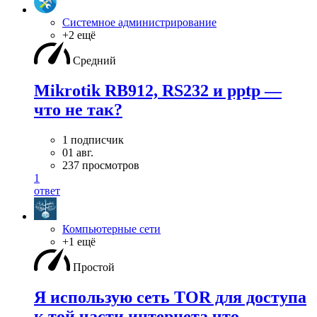
Системное администрирование
+2 ещё
Средний
Mikrotik RB912, RS232 и pptp —
что не так?
1 подписчик
01 авг.
237 просмотров
1
ответ
Компьютерные сети
+1 ещё
Простой
Я использую сеть TOR для доступа
к той части интернета что