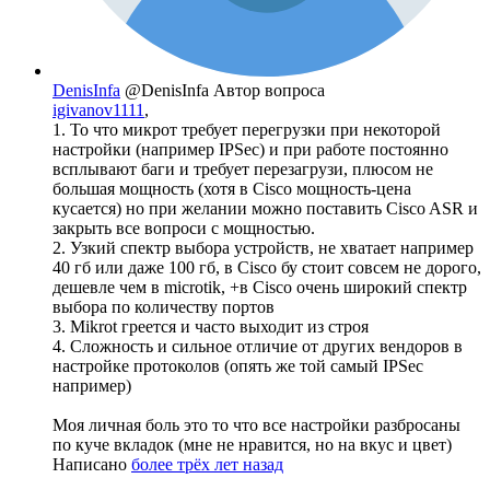
DenisInfa
@DenisInfa
Автор вопроса
igivanov1111
,
1. То что микрот требует перегрузки при некоторой
настройки (например IPSec) и при работе постоянно
всплывают баги и требует перезагрузи, плюсом не
большая мощность (хотя в Cisco мощность-цена
кусается) но при желании можно поставить Cisco ASR и
закрыть все вопроси с мощностью.
2. Узкий спектр выбора устройств, не хватает например
40 гб или даже 100 гб, в Cisco бу стоит совсем не дорого,
дешевле чем в microtik, +в Cisco очень широкий спектр
выбора по количеству портов
3. Mikrot греется и часто выходит из строя
4. Сложность и сильное отличие от других вендоров в
настройке протоколов (опять же той самый IPSec
например)
Моя личная боль это то что все настройки разбросаны
по куче вкладок (мне не нравится, но на вкус и цвет)
Написано
более трёх лет назад