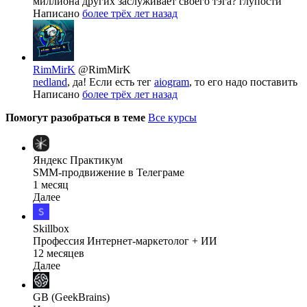
миллиона других заслуживает своего тэга? глупости
Написано
более трёх лет назад
RimMirK
@RimMirK
nedland
, да! Если есть тег
aiogram
, то его надо поставить
Написано
более трёх лет назад
Помогут разобраться в теме
Все курсы
Яндекс Практикум
SMM-продвижение в Телеграме
1 месяц
Далее
Skillbox
Профессия Интернет-маркетолог + ИИ
12 месяцев
Далее
GB (GeekBrains)