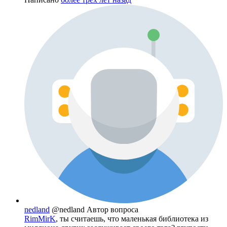
nedland
@nedland
Автор вопроса
RimMirK
, ты считаешь, что маленькая библиотека из