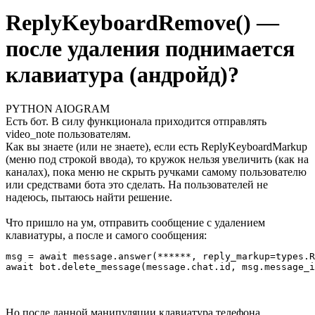
ReplyKeyboardRemove() —
после удаления поднимается
клавиатура (андройд)?
PYTHON AIOGRAM
Есть бот. В силу функционала приходится отправлять
video_note пользователям.
Как вы знаете (или не знаете), если есть ReplyKeyboardMarkup
(меню под строкой ввода), то кружок нельзя увеличить (как на
каналах), пока меню не скрыть ручками самому пользователю
или средствами бота это сделать. На пользователей не
надеюсь, пытаюсь найти решение.
Что пришло на ум, отправить сообщение с удалением
клавиатуры, а после и самого сообщения:
msg = await message.answer(******, reply_markup=types.R
await bot.delete_message(message.chat.id, msg.message_i
Но после данной манипуляции клавиатура телефона