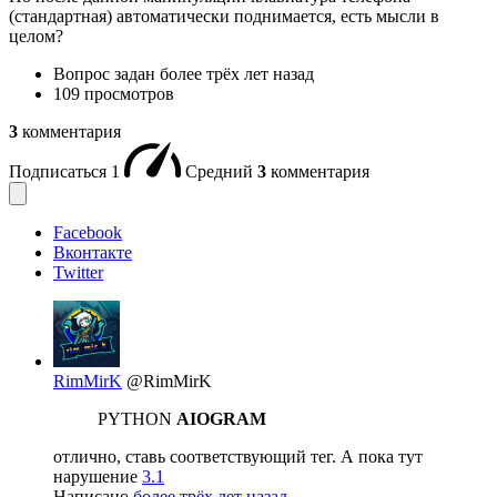
(стандартная) автоматически поднимается, есть мысли в
целом?
Вопрос задан
более трёх лет назад
109 просмотров
3
комментария
Подписаться
1
Средний
3
комментария
Facebook
Вконтакте
Twitter
RimMirK
@RimMirK
PYTHON
AIOGRAM
отлично, ставь соответствующий тег. А пока тут
нарушение
3.1
Написано
более трёх лет назад