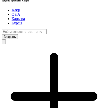
другие проекты хабра
Хабр
Q&A
Карьера
Курсы
Закрыть