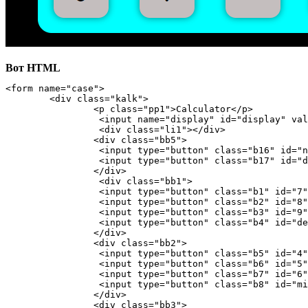
Вот HTML
<form name="case">

	<div class="kalk">

		<p class="pp1">Calculator</p>

		 <input name="display" id="display" value="">

		 <div class="li1"></div>

		<div class="bb5">

		 <input type="button" class="b16" id="nz" value="↩">

		 <input type="button" class="b17" id="del" value="DEL" onclick="runC()">

		</div>

		 <div class="bb1">

		 <input type="button" class="b1" id="7" value="7" onclick="run7()">

		 <input type="button" class="b2" id="8" value="8" onclick="run8()">

		 <input type="button" class="b3" id="9" value="9" onclick="run9()">

		 <input type="button" class="b4" id="del" value="/" onclick="runDivide()">

		</div>

		<div class="bb2">

		 <input type="button" class="b5" id="4" value="4" onclick="run4()">

		 <input type="button" class="b6" id="5" value="5" onclick="run5()">

		 <input type="button" class="b7" id="6" value="6" onclick="run6()">

		 <input type="button" class="b8" id="minus"  value="-" onclick="runMinus()">

		</div>

		<div class="bb3">
