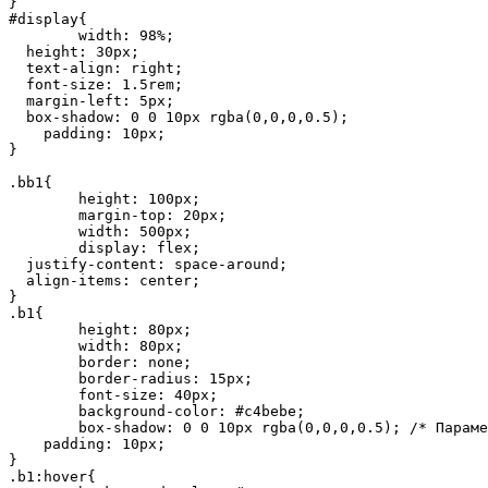
}

#display{

	width: 98%;

  height: 30px;

  text-align: right;

  font-size: 1.5rem;

  margin-left: 5px;

  box-shadow: 0 0 10px rgba(0,0,0,0.5);

    padding: 10px;

}	

.bb1{

	height: 100px;

	margin-top: 20px;

	width: 500px;

	display: flex;

  justify-content: space-around;

  align-items: center;

}

.b1{

	height: 80px;

	width: 80px;

	border: none;

	border-radius: 15px;

	font-size: 40px;

	background-color: #c4bebe;

	box-shadow: 0 0 10px rgba(0,0,0,0.5); /* Параметры тени */

    padding: 10px;

}

.b1:hover{
