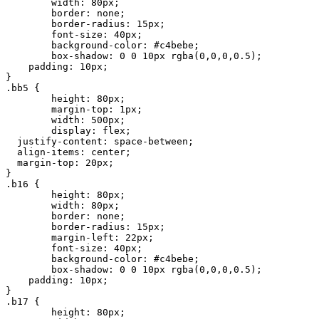
	width: 80px;

	border: none;

	border-radius: 15px;

	font-size: 40px;

	background-color: #c4bebe;

	box-shadow: 0 0 10px rgba(0,0,0,0.5);

    padding: 10px;

}

.bb5 {

	height: 80px;

	margin-top: 1px;

	width: 500px;

	display: flex;

  justify-content: space-between;

  align-items: center;

  margin-top: 20px;

}

.b16 {

	height: 80px;

	width: 80px;

	border: none;

	border-radius: 15px;

	margin-left: 22px;

	font-size: 40px;

	background-color: #c4bebe;

	box-shadow: 0 0 10px rgba(0,0,0,0.5);

    padding: 10px;

}

.b17 {

	height: 80px;
