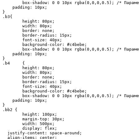
	box-shadow: 0 0 10px rgba(0,0,0,0.5); /* Параметры тени */

    padding: 10px;

}

.b3{

	height: 80px;

	width: 80px;

	border: none;

	border-radius: 15px;

	font-size: 40px;

	background-color: #c4bebe;

	box-shadow: 0 0 10px rgba(0,0,0,0.5); /* Параметры тени */

    padding: 10px;

}

.b4	{

 	height: 80px;

	width: 80px;

	border: none;

	border-radius: 15px;

	font-size: 40px;

	background-color: #c4bebe;

	box-shadow: 0 0 10px rgba(0,0,0,0.5); /* Параметры тени */

    padding: 10px;

}

.bb2 {

	height: 100px;

	margin-top: 30px;

	width: 500px;

	display: flex;

  justify-content: space-around;

  align-items: center;
