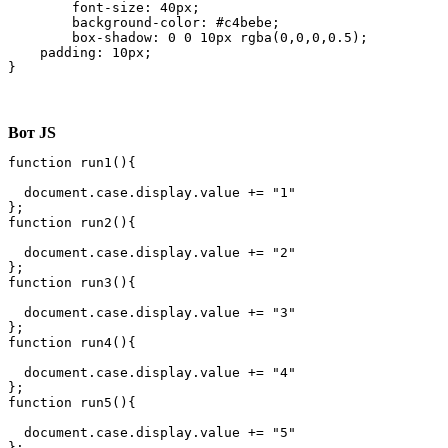
	font-size: 40px;

	background-color: #c4bebe;

	box-shadow: 0 0 10px rgba(0,0,0,0.5);

    padding: 10px;

}
Вот JS
function run1(){

  document.case.display.value += "1"

};

function run2(){

  document.case.display.value += "2"

};

function run3(){

  document.case.display.value += "3"

};

function run4(){

  document.case.display.value += "4"

};

function run5(){

  document.case.display.value += "5"

};
