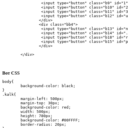
		 <input type="button" class="b9" id="1" value="1" onclick="run1()">

		 <input type="button" class="b10" id="2" value="2" onclick="run2()">

		 <input type="button" class="b11" id="3"value="3" onclick="run3()">

		 <input type="button" class="b12" id="umn" value="*" onclick="runMultiply()">

		</div>

		<div class="bb4">

		 <input type="button" class="b13" id="nol" value="0" onclick="run0()">

		 <input type="button" class="b14" id="." value="." onclick="runt()">	

		 <input type="button" class="b18" id="raw" value="=" onclick="runEquals()">

		 <input type="button" class="b15" id="pl" value="+"  onclick="runPlus()">

		</div>

	</div>
Вот CSS
body{

	background-color: black;

}

.kalk{

	margin-left: 500px;

	margin-top: 30px;

	background-color: red;

	width: 500px;

	height: 780px;

	background-color: #00FFFF;

	border-radius: 20px;
