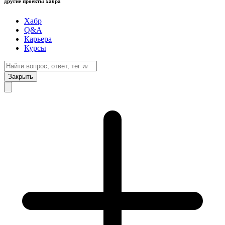
другие проекты хабра
Хабр
Q&A
Карьера
Курсы
Закрыть