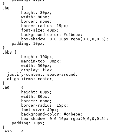
}

.b8	{

 	height: 80px;

	width: 80px;

	border: none;

	border-radius: 15px;

	font-size: 40px;

	background-color: #c4bebe;

	box-shadow: 0 0 10px rgba(0,0,0,0.5);

    padding: 10px;

}

.bb3 {

	height: 100px;

	margin-top: 30px;

	width: 500px;

	display: flex;

  justify-content: space-around;

  align-items: center;

}

.b9	{

 	height: 80px;

	width: 80px;

	border: none;

	border-radius: 15px;

	font-size: 40px;

	background-color: #c4bebe;

	box-shadow: 0 0 10px rgba(0,0,0,0.5);

    padding: 10px;

}

.b10	{
