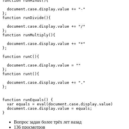
function runMinus(){

  document.case.display.value += "-"

};

function runDivide(){

  document.case.display.value += "/"

};

function runMultiply(){

  document.case.display.value += "*"

};

function runC(){

  document.case.display.value = ""

};

function runt(){

  document.case.display.value += "."

};

function runEquals() {

  var equals = eval(document.case.display.value)

  document.case.display.value = equals;

}
Вопрос задан
более трёх лет назад
136 просмотров