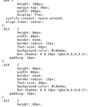
.bb4 {

	height: 100px;

	margin-top: 30px;

	width: 500px;

	display: flex;

  justify-content: space-around;

  align-items: center;

}

.b13	{

 	height: 80px;

	width: 80px;

	border: none;

	border-radius: 15px;

	font-size: 40px;

	background-color: #c4bebe;

	box-shadow: 0 0 10px rgba(0,0,0,0.5);

    padding: 10px;

}

.b14	{

 	height: 80px;

	width: 80px;

	border: none;

	border-radius: 15px;

	font-size: 40px;

	background-color: #c4bebe;

	box-shadow: 0 0 10px rgba(0,0,0,0.5);

    padding: 10px;

}

.b15	{

 	height: 80px;
