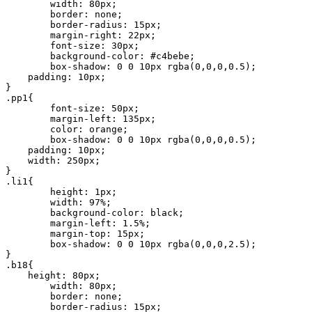
	width: 80px;

	border: none;

	border-radius: 15px;

	margin-right: 22px;

	font-size: 30px;

	background-color: #c4bebe;

	box-shadow: 0 0 10px rgba(0,0,0,0.5);

    padding: 10px;

}

.pp1{

	font-size: 50px;

	margin-left: 135px;

	color: orange;

	box-shadow: 0 0 10px rgba(0,0,0,0.5);

    padding: 10px;

    width: 250px;

}

.li1{

	height: 1px;

	width: 97%;

	background-color: black;

	margin-left: 1.5%;

	margin-top: 15px;

	box-shadow: 0 0 10px rgba(0,0,0,2.5);

}

.b18{

    height: 80px;

	width: 80px;

	border: none;

	border-radius: 15px;
