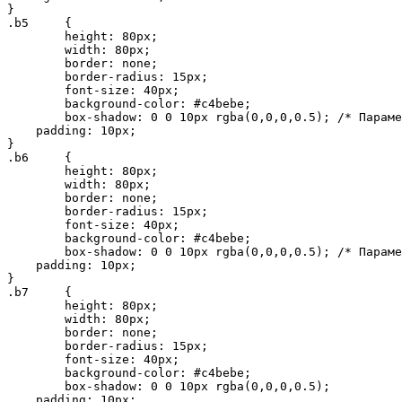
}

.b5	{

 	height: 80px;

	width: 80px;

	border: none;

	border-radius: 15px;

	font-size: 40px;

	background-color: #c4bebe;

	box-shadow: 0 0 10px rgba(0,0,0,0.5); /* Параметры тени */

    padding: 10px;

}

.b6	{

 	height: 80px;

	width: 80px;

	border: none;

	border-radius: 15px;

	font-size: 40px;

	background-color: #c4bebe;

	box-shadow: 0 0 10px rgba(0,0,0,0.5); /* Параметры тени */

    padding: 10px;

}

.b7	{

 	height: 80px;

	width: 80px;

	border: none;

	border-radius: 15px;

	font-size: 40px;

	background-color: #c4bebe;

	box-shadow: 0 0 10px rgba(0,0,0,0.5);

    padding: 10px;
