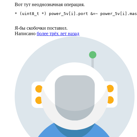
Вот тут неоднозначная операция.
* (uint8_t *) power_5v[i].port &=~ power_5v[i].mas
Я-бы скобочки поставил.
Написано
более трёх лет назад