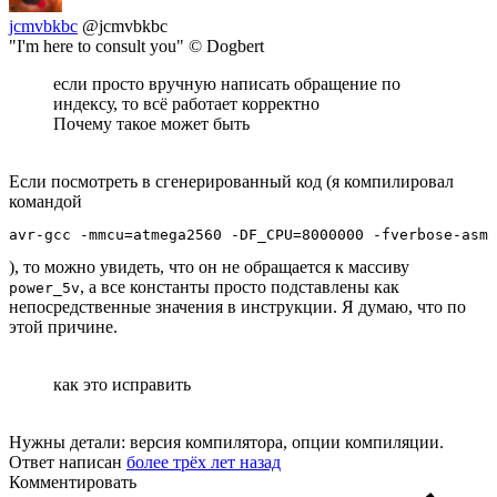
jcmvbkbc
@jcmvbkbc
"I'm here to consult you" © Dogbert
если просто вручную написать обращение по
индексу, то всё работает корректно
Почему такое может быть
Если посмотреть в сгенерированный код (я компилировал
командой
avr-gcc -mmcu=atmega2560 -DF_CPU=8000000 -fverbose-asm 
), то можно увидеть, что он не обращается к массиву
, а все константы просто подставлены как
power_5v
непосредственные значения в инструкции. Я думаю, что по
этой причине.
как это исправить
Нужны детали: версия компилятора, опции компиляции.
Ответ написан
более трёх лет назад
Комментировать