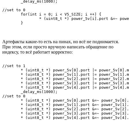
	_delay_ms(1000);

//set to 0

	for(int i = 0; i < V5_SIZE; i ++) {

		* (uint8_t *) power_5v[i].port &=~ power_5v[i].mask;

	}
Артефакты какие-то есть на пинах, но всё не поднимается.
При этом, если просто вручную написать обращение по
индексу, то всё работает корректно:
//set to 1

	* (uint8_t *) power_5v[0].port |= power_5v[0].mask;

	* (uint8_t *) power_5v[1].port |= power_5v[1].mask;

	* (uint8_t *) power_5v[2].port |= power_5v[2].mask;

	* (uint8_t *) power_5v[3].port |= power_5v[3].mask;

	* (uint8_t *) power_5v[4].port |= power_5v[4].mask;

	_delay_ms(1000);

//set to 0

	* (uint8_t *) power_5v[0].port &=~ power_5v[0].mask;

	* (uint8_t *) power_5v[1].port &=~ power_5v[1].mask;

	* (uint8_t *) power_5v[2].port &=~ power_5v[2].mask;

	* (uint8_t *) power_5v[3].port &=~ power_5v[3].mask;

	* (uint8_t *) power_5v[4].port &=~ power_5v[4]