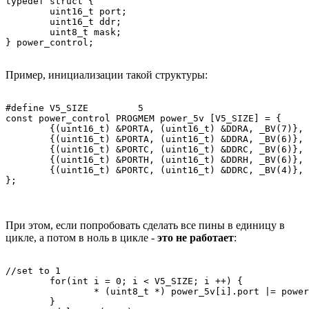
typedef struct {

	uint16_t port;

	uint16_t ddr;

	uint8_t mask;

} power_control;
Пример, инициализации такой структуры:
#define V5_SIZE		5

const power_control PROGMEM power_5v [V5_SIZE] = {

	{(uint16_t) &PORTA, (uint16_t) &DDRA, _BV(7)}, //POWER_5B_1

	{(uint16_t) &PORTA, (uint16_t) &DDRA, _BV(6)}, //POWER_5B_2

	{(uint16_t) &PORTC, (uint16_t) &DDRC, _BV(6)}, //POWER_5B_3

	{(uint16_t) &PORTH, (uint16_t) &DDRH, _BV(6)}, //POWER_5B_4

	{(uint16_t) &PORTC, (uint16_t) &DDRC, _BV(4)}, //POWER_5B_5

};
При этом, если попробовать сделать все пины в единицу в
цикле, а потом в ноль в цикле -
это не работает
:
//set to 1

	for(int i = 0; i < V5_SIZE; i ++) {

		* (uint8_t *) power_5v[i].port |= power_5v[i].mask;

	}
