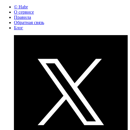
© Habr
О сервисе
Правила
Обратная связь
Блог