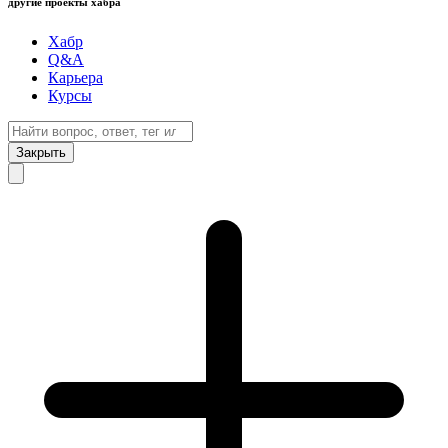
другие проекты хабра
Хабр
Q&A
Карьера
Курсы
Закрыть