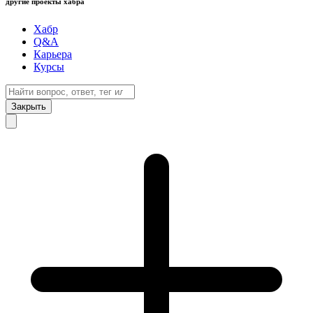
другие проекты хабра
Хабр
Q&A
Карьера
Курсы
Закрыть