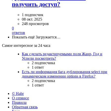
получить доступ?
1 подписчик
08 окт. 2025
248 просмотров
0
ответов
Показать ещё
Загружается…
Самое интересное за 24 часа
Как сделать редактируемыми поля Жанр, Год и
Успели посмотреть?
2 подписчика
1 ответ
Есть ли информация бага дублирования select при
динамическом изменении options в Firefox?
2 подписчика
1 ответ
© Habr
О сервисе
Правила
Обратная связь